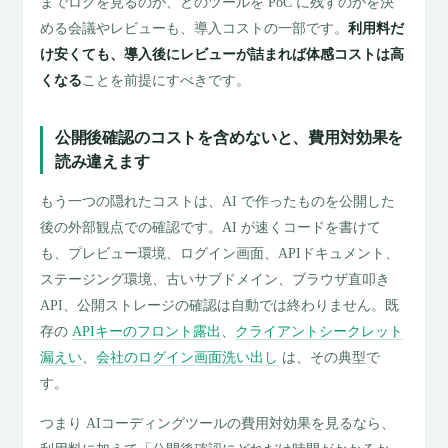
までログを見るのか、どのツールを PoC に残すのかを決
める会議やレビューも、導入コストの一部です。
利用料だ
け安くても、導入後にレビューが詰まれば体感コストは高
くなる
ことを前提にすべきです。
公開後確認のコストを含めないと、費用対効果を
読み違えます
もう一つの隠れたコストは、AI で作ったものを公開した
後の外部観点での確認です。AI が速くコードを書けて
も、プレビュー環境、ログイン画面、APIドキュメント、
ステージング環境、古いサブドメイン、ブラウザ直叩き
API、公開ストレージの確認は自動では終わりません。既
存の
APIキーのフロント露出
、
クライアントシークレット
漏えい
、
会社のログイン画面洗い出し
は、その典型で
す。
つまり AIコーディングツールの費用対効果を見るなら、