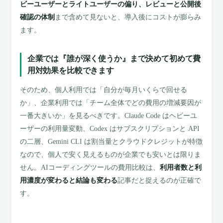
ビーユーザーとライトユーザーの偏り、レビューと公開後
確認の体制
まで含めて見ないと、導入後にコストが膨らみ
ます。
企業では『誰が深く使うか』まで決めて初めて費
用対効果を比較できます
そのため、個人利用では「自分が毎月いくらで回せる
か」、企業利用では「チーム全体でどの費用の増減要因が
一番大きいか」を見るべきです。Claude Code はヘビーユ
ーザーの利用量変動、Codex はサブスクリプションと API
の二層、Gemini CLI は割当量とクラウドクレジットが特徴
なので、個人で安く見えるものが企業でも安いとは限りま
せん。AIコーディングツールの費用比較は、
利用者数と利
用濃度が変わると結論も変わる
記事だと捉えるのが正確で
す。