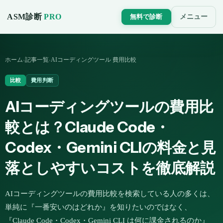
ASM診断
PRO
メニュー
無料で診断
ホーム
記事一覧
AIコーディングツール 費用比較
›
›
比較
費用判断
AIコーディングツールの費用比
較とは？Claude Code・
Codex・Gemini CLIの料金と見
落としやすいコストを徹底解説
AIコーディングツールの費用比較を検索している人の多くは、
単純に『一番安いのはどれか』を知りたいのではなく、
『Claude Code・Codex・Gemini CLI は何に課金されるのか』