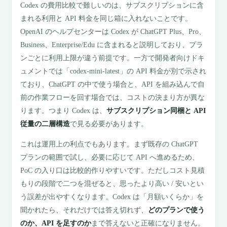
Codex の費用比較で難しいのは、サブスクリプションに含
まれる利用と API 料金を同じ箱に入れないことです。
OpenAI のヘルプセンターは Codex が ChatGPT Plus、Pro、
Business、Enterprise/Edu に含まれると説明しており、プラ
ンごとに利用上限が違う前提です。一方で開発者向けドキ
ュメントでは「codex-mini-latest」の API 料金が別で示され
ており、ChatGPT の中で使う場合と、API を組み込んで自
前の作業フローを回す場合では、コストの決まり方が異な
ります。つまり Codex は、
サブスクリプション同梱と API
従量の二層構造
で見る必要があります。
これは運用上の利点でもあります。まず既存の ChatGPT
プランの範囲で試し、必要に応じて API へ進めるため、
PoC の入り口は比較的作りやすいです。ただしコスト見積
もりの段階で二つを混ぜると、思ったより高い / 安いとい
う誤差が出やすくなります。Codex は「月額いくらか」を
聞かれたら、それだけでは答え切れず、
どのプランで使う
のか、API を足すのか
まで答えないと正確になりません。