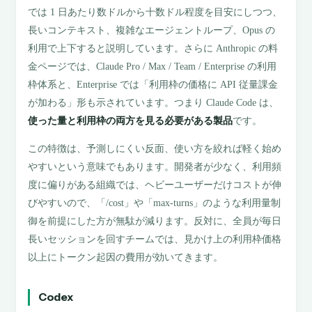
では 1 日あたり数ドルから十数ドル程度を目安にしつつ、
長いコンテキスト、複雑なエージェントループ、Opus の
利用で上下すると説明しています。さらに Anthropic の料
金ページでは、Claude Pro / Max / Team / Enterprise の利用
枠体系と、Enterprise では「利用枠の価格に API 従量課金
が加わる」形も示されています。つまり Claude Code は、
使った量と利用枠の両方を見る必要がある製品
です。
この特徴は、予測しにくい反面、使い方を絞れば軽く始め
やすいという意味でもあります。開発者が少なく、利用頻
度に偏りがある組織では、ヘビーユーザーだけコストが伸
びやすいので、「/cost」や「max-turns」のような利用量制
御を前提にした方が無駄が減ります。反対に、全員が毎日
長いセッションを回すチームでは、見かけ上の利用枠価格
以上にトークン起因の費用が効いてきます。
Codex