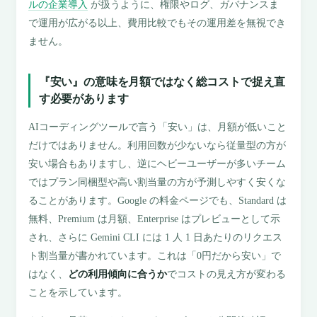
ルの企業導入
が扱うように、権限やログ、ガバナンスま
で運用が広がる以上、費用比較でもその運用差を無視でき
ません。
『安い』の意味を月額ではなく総コストで捉え直
す必要があります
AIコーディングツールで言う「安い」は、月額が低いこと
だけではありません。利用回数が少ないなら従量型の方が
安い場合もありますし、逆にヘビーユーザーが多いチーム
ではプラン同梱型や高い割当量の方が予測しやすく安くな
ることがあります。Google の料金ページでも、Standard は
無料、Premium は月額、Enterprise はプレビューとして示
され、さらに Gemini CLI には 1 人 1 日あたりのリクエス
ト割当量が書かれています。これは「0円だから安い」で
はなく、
どの利用傾向に合うか
でコストの見え方が変わる
ことを示しています。