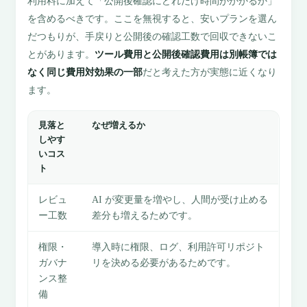
利用料に加えて「公開後確認にどれだけ時間がかかるか」
を含めるべきです。ここを無視すると、安いプランを選ん
だつもりが、手戻りと公開後の確認工数で回収できないこ
とがあります。
ツール費用と公開後確認費用は別帳簿では
なく同じ費用対効果の一部
だと考えた方が実態に近くなり
ます。
見落と
なぜ増えるか
しやす
いコス
ト
レビュ
AI が変更量を増やし、人間が受け止める
ー工数
差分も増えるためです。
権限・
導入時に権限、ログ、利用許可リポジト
ガバナ
リを決める必要があるためです。
ンス整
備