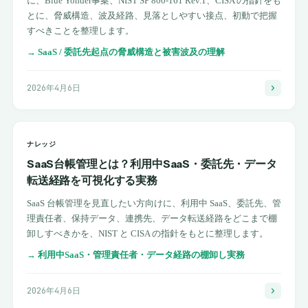
に、Blue Yonder事案、NIST SP 800-161 Rev.1、CISA の指針をも
とに、脅威構造、波及経路、見落としやすい接点、初動で把握
すべきことを整理します。
→
SaaS / 委託先起点の脅威構造と被害波及の理解
2026年4月6日
ナレッジ
SaaS台帳管理とは？利用中SaaS・委託先・データ
転送経路を可視化する実務
SaaS 台帳管理を見直したい方向けに、利用中 SaaS、委託先、管
理責任者、保持データ、連携先、データ転送経路をどこまで棚
卸しすべきかを、NIST と CISA の指針をもとに整理します。
→
利用中SaaS・管理責任者・データ経路の棚卸し実務
2026年4月6日