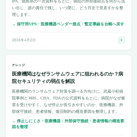
IPA、徳島県の一次資料をもとに、病院の外部接続点を何から洗
い出し、誰の責任で残し、いつ閉じ、どう月次で見直すかを整
理します。
→
保守用VPN・医療機器ベンダー接点・暫定導線を台帳へ戻す
2026年4月2日
ナレッジ
医療機関はなぜランサムウェアに狙われるのか？病
院セキュリティの弱点を解説
医療機関のランサムウェア対策を調べる方向けに、武蔵小杉病
院事例と HHS、CISA、FDA の公式資料をもとに、病院がなぜ被
害を受けやすく、なぜ停止が長引きやすいのか、医療機器、外
部保守接続、患者情報、復旧制約の構造要因を整理します。
→
停止しにくさ・医療機器・外部保守接続・患者情報の構造要
因を整理