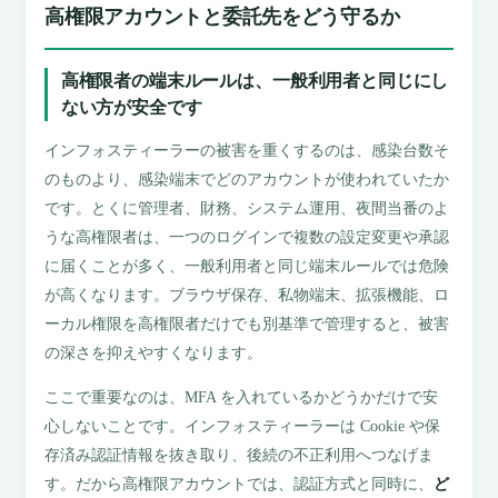
高権限アカウントと委託先をどう守るか
高権限者の端末ルールは、一般利用者と同じにし
ない方が安全です
インフォスティーラーの被害を重くするのは、感染台数そ
のものより、感染端末でどのアカウントが使われていたか
です。とくに管理者、財務、システム運用、夜間当番のよ
うな高権限者は、一つのログインで複数の設定変更や承認
に届くことが多く、一般利用者と同じ端末ルールでは危険
が高くなります。ブラウザ保存、私物端末、拡張機能、ロ
ーカル権限を高権限者だけでも別基準で管理すると、被害
の深さを抑えやすくなります。
ここで重要なのは、MFA を入れているかどうかだけで安
心しないことです。インフォスティーラーは Cookie や保
存済み認証情報を抜き取り、後続の不正利用へつなげま
す。だから高権限アカウントでは、認証方式と同時に、
ど