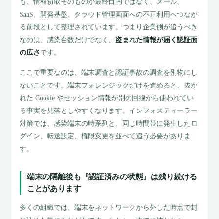
も、情報窃取そのものが最終目的ではなく、メール、
SaaS、開発基盤、クラウド管理画面への不正利用へつなが
る前段として整理されています。つまり企業側が追うべき
なのは、感染台数だけでなく、
盗まれた情報が届く認証面
の広さ
です。
ここで重要なのは、端末調査と認証事故の調査を別物にし
ないことです。端末フォレンジックだけを進めると、抜か
れた Cookie やセッション情報が別の回線から使われてい
る事実を見落としやすくなります。インフォスティーラー
対策では、感染端末の時系列と、同じ時間帯に発生したロ
グイン、転送設定、権限変更を並べて追う必要がありま
す。
端末の隔離後も『認証済みの状態』は残り続ける
ことがあります
多くの組織では、端末をネットワークから外した時点で封