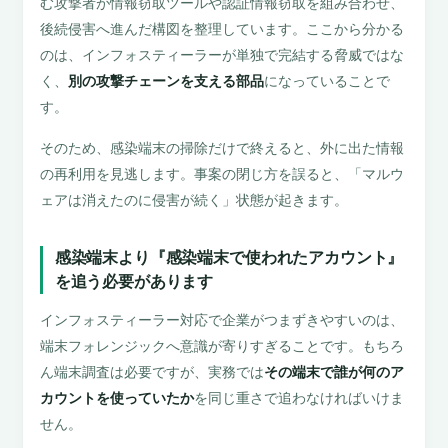
む攻撃者が情報窃取ツールや認証情報窃取を組み合わせ、
後続侵害へ進んだ構図を整理しています。ここから分かる
のは、インフォスティーラーが単独で完結する脅威ではな
く、
別の攻撃チェーンを支える部品
になっていることで
す。
そのため、感染端末の掃除だけで終えると、外に出た情報
の再利用を見逃します。事案の閉じ方を誤ると、「マルウ
ェアは消えたのに侵害が続く」状態が起きます。
感染端末より『感染端末で使われたアカウント』
を追う必要があります
インフォスティーラー対応で企業がつまずきやすいのは、
端末フォレンジックへ意識が寄りすぎることです。もちろ
ん端末調査は必要ですが、実務では
その端末で誰が何のア
カウントを使っていたか
を同じ重さで追わなければいけま
せん。