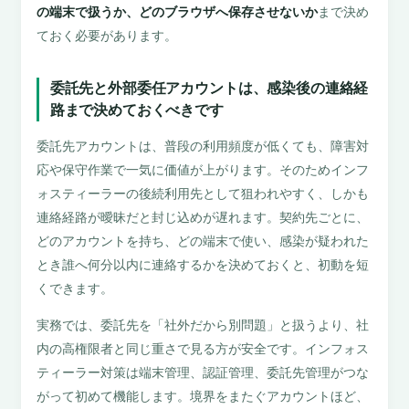
の端末で扱うか、どのブラウザへ保存させないか
まで決め
ておく必要があります。
委託先と外部委任アカウントは、感染後の連絡経
路まで決めておくべきです
委託先アカウントは、普段の利用頻度が低くても、障害対
応や保守作業で一気に価値が上がります。そのためインフ
ォスティーラーの後続利用先として狙われやすく、しかも
連絡経路が曖昧だと封じ込めが遅れます。契約先ごとに、
どのアカウントを持ち、どの端末で使い、感染が疑われた
とき誰へ何分以内に連絡するかを決めておくと、初動を短
くできます。
実務では、委託先を「社外だから別問題」と扱うより、社
内の高権限者と同じ重さで見る方が安全です。インフォス
ティーラー対策は端末管理、認証管理、委託先管理がつな
がって初めて機能します。境界をまたぐアカウントほど、