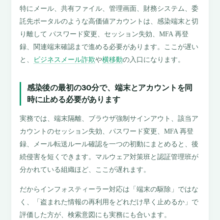
特にメール、共有ファイル、管理画面、財務システム、委
託先ポータルのような高価値アカウントは、感染端末と切
り離して パスワード変更、セッション失効、MFA 再登
録、関連端末確認まで進める必要があります。ここが遅い
と、
ビジネスメール詐欺
や
横移動
の入口になります。
感染後の最初の30分で、端末とアカウントを同
時に止める必要があります
実務では、端末隔離、ブラウザ強制サインアウト、該当ア
カウントのセッション失効、パスワード変更、MFA 再登
録、メール転送ルール確認を一つの初動にまとめると、後
続侵害を短くできます。マルウェア対策班と認証管理班が
分かれている組織ほど、ここが遅れます。
だからインフォスティーラー対応は「端末の駆除」ではな
く、「盗まれた情報の再利用をどれだけ早く止めるか」で
評価した方が、検索意図にも実務にも合います。