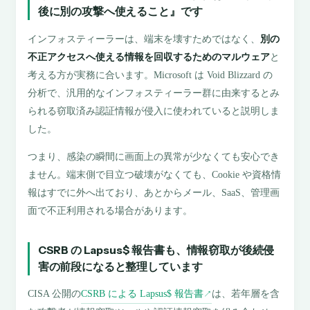
後に別の攻撃へ使えること』です
インフォスティーラーは、端末を壊すためではなく、
別の
不正アクセスへ使える情報を回収するためのマルウェア
と
考える方が実務に合います。Microsoft は Void Blizzard の
分析で、汎用的なインフォスティーラー群に由来するとみ
られる窃取済み認証情報が侵入に使われていると説明しま
した。
つまり、感染の瞬間に画面上の異常が少なくても安心でき
ません。端末側で目立つ破壊がなくても、Cookie や資格情
報はすでに外へ出ており、あとからメール、SaaS、管理画
面で不正利用される場合があります。
CSRB の Lapsus$ 報告書も、情報窃取が後続侵
害の前段になると整理しています
CISA 公開の
CSRB による Lapsus$ 報告書
は、若年層を含
↗