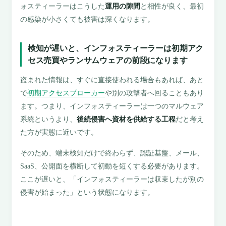
ォスティーラーはこうした
運用の隙間
と相性が良く、最初
の感染が小さくても被害は深くなります。
検知が遅いと、インフォスティーラーは初期アク
セス売買やランサムウェアの前段になります
盗まれた情報は、すぐに直接使われる場合もあれば、あと
で
初期アクセスブローカー
や別の攻撃者へ回ることもあり
ます。つまり、インフォスティーラーは一つのマルウェア
系統というより、
後続侵害へ資材を供給する工程
だと考え
た方が実態に近いです。
そのため、端末検知だけで終わらず、認証基盤、メール、
SaaS、公開面を横断して初動を短くする必要があります。
ここが遅いと、「インフォスティーラーは収束したが別の
侵害が始まった」という状態になります。