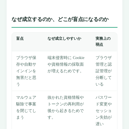
なぜ成立するのか、どこが盲点になるのか
盲点
なぜ成立しやすいか
実務上の
弱点
ブラウザ保
端末侵害時に Cookie
ブラウザ
存や自動サ
や資格情報の採取面
管理と認
インインを
が増えるためです。
証管理が
無害だと思
分断して
う
いる
マルウェア
抜かれた資格情報や
パスワー
駆除で事案
トークンの再利用が
ド変更や
を閉じてし
後から起きるためで
セッショ
まう
す。
ン失効が
遅い