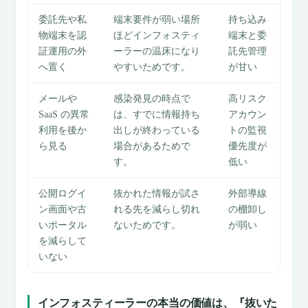
委託先や私
端末要件が弱い場所
持ち込み
物端末を認
ほどインフォスティ
端末と委
証運用の外
ーラーの温床になり
託先管理
へ置く
やすいためです。
が甘い
メールや
感染発見の時点で
高リスク
SaaS の異常
は、すでに情報持ち
アカウン
利用を後か
出しが終わっている
トの監視
ら見る
場合があるためで
優先度が
す。
低い
公開ログイ
抜かれた情報が試さ
外部導線
ン画面や古
れる先を減らし切れ
の棚卸し
いポータル
ないためです。
が弱い
を減らして
いない
インフォスティーラーの本当の価値は、『抜いた