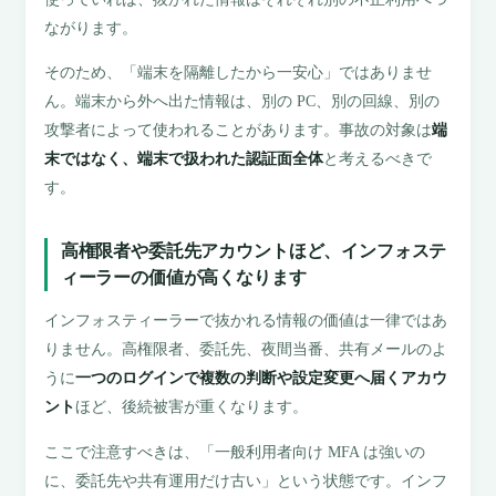
ながります。
そのため、「端末を隔離したから一安心」ではありませ
ん。端末から外へ出た情報は、別の PC、別の回線、別の
攻撃者によって使われることがあります。事故の対象は
端
末ではなく、端末で扱われた認証面全体
と考えるべきで
す。
高権限者や委託先アカウントほど、インフォステ
ィーラーの価値が高くなります
インフォスティーラーで抜かれる情報の価値は一律ではあ
りません。高権限者、委託先、夜間当番、共有メールのよ
うに
一つのログインで複数の判断や設定変更へ届くアカウ
ント
ほど、後続被害が重くなります。
ここで注意すべきは、「一般利用者向け MFA は強いの
に、委託先や共有運用だけ古い」という状態です。インフ