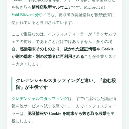
を抜き取る
情報窃取型マルウェア
です。Microsoft の
Void Blizzard 分析
でも、窃取済み認証情報が後続侵害に
↗
使われていると説明されています。
ここで重要なのは、インフォスティーラーが「ランサムウ
ェアの前段」であることだけではありません。多くの場
合、
感染端末そのものより、抜かれた認証情報や Cookie
が別の端末・別の攻撃者に再利用される
ことが企業リスク
を大きくします。
クレデンシャルスタッフィングと違い、『盗む段
階』が主役です
クレデンシャルスタッフィング
は、すでに流出した認証情
報を他サービスへ試す攻撃です。一方でインフォスティー
ラーは、
認証情報や Cookie を端末から抜き取る段階
を主
役にします。