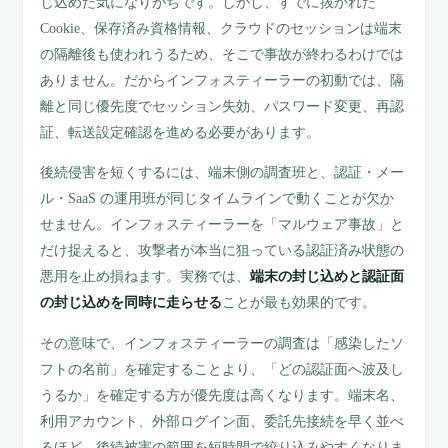
じ込めた気になりがちです。しかし、すでに抜かれた
Cookie、保存済み資格情報、クラウドのセッションは端末
の隔離後も使われうるため、そこで事故が終わるわけでは
ありません。だからインフォスティーラーの初動では、隔
離と同じ優先度でセッション失効、パスワード変更、再認
証、転送設定確認を進める必要があります。
後続侵害を短くするには、端末側の調査班と、認証・メー
ル・SaaS の運用班が同じタイムラインで動くことが欠か
せません。インフォスティーラーを「マルウェア事故」と
だけ捉えると、攻撃者が本当に狙っている認証済み状態の
悪用を止め損ねます。実務では、
端末の封じ込めと認証面
の封じ込めを同時に走らせる
ことが最も効果的です。
その意味で、インフォスティーラーの調査は「感染したソ
フトの名前」を確定することより、「どの認証面へ波及し
うるか」を確定する方が優先度は高くなります。端末名、
利用アカウント、外部ログイン面、委託先接続を早く並べ
るほど、後続被害の範囲を短時間で絞り込みやすくなりま