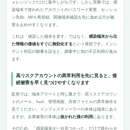
ォレンジックだけに集中しがちです。しかし実務では、感
染端末で使われたアカウントのパスワード変更、セッショ
ン失効、MFA 再登録、関連端末確認を先に進める方が被
害を止めやすくなります。
これは「感染した端末を直す」ではなく、
感染端末から出
た情報の価値をすぐに無効化する
という発想です。インシ
デント対応の順番を誤ると、調査中に別の不正利用が進み
ます。
高リスクアカウントの異常利用を先に見ると、後
続被害を早く見つけやすくなります
監視では、端末アラートと同じ重さで、高リスクアカウン
トのメール、SaaS、管理画面、共有ファイルの異常操作を
見てください。インフォスティーラーの本体は端末にあり
ますが、企業被害の本体は
抜かれた後の利用
にあります。
そのため、「感染端末が一台見つかった」だけで終わらせ