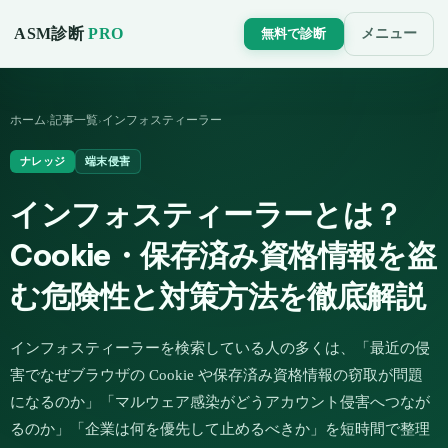
ASM診断
PRO
メニュー
無料で診断
ホーム
記事一覧
インフォスティーラー
›
›
ナレッジ
端末侵害
インフォスティーラーとは？
Cookie・保存済み資格情報を盗
む危険性と対策方法を徹底解説
インフォスティーラーを検索している人の多くは、「最近の侵
害でなぜブラウザの Cookie や保存済み資格情報の窃取が問題
になるのか」「マルウェア感染がどうアカウント侵害へつなが
るのか」「企業は何を優先して止めるべきか」を短時間で整理