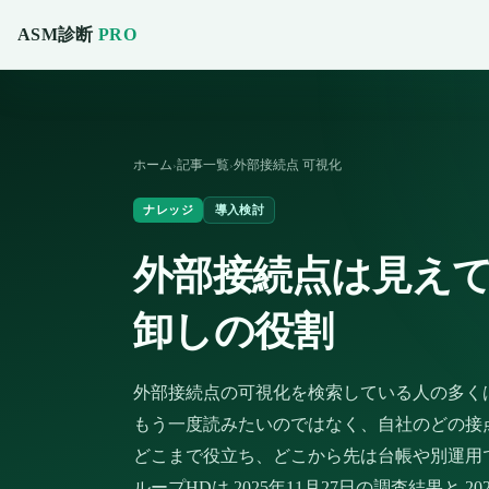
ASM診断
PRO
ホーム
記事一覧
外部接続点 可視化
›
›
ナレッジ
導入検討
外部接続点は見えて
卸しの役割
外部接続点の可視化を検索している人の多く
もう一度読みたいのではなく、自社のどの接点
どこまで役立ち、どこから先は台帳や別運用
ループHDは 2025年11月27日の調査結果と 