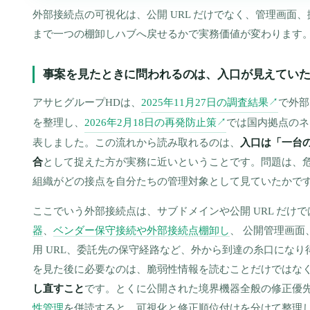
外部接続点の可視化は、公開 URL だけでなく、管理画面、
まで一つの棚卸しハブへ戻せるかで実務価値が変わります
事案を見たときに問われるのは、入口が見えてい
アサヒグループHDは、
2025年11月27日の調査結果
で外部
↗
を整理し、
2026年2月18日の再発防止策
では国内拠点のネ
↗
表しました。この流れから読み取れるのは、
入口は「一台
合
として捉えた方が実務に近いということです。問題は、
組織がどの接点を自分たちの管理対象として見ていたかで
ここでいう外部接続点は、サブドメインや公開 URL だけ
器
、
ベンダー保守接続や外部接続点棚卸し
、 公開管理画面
用 URL、委託先の保守経路など、外から到達の糸口にな
を見た後に必要なのは、脆弱性情報を読むことだけではな
し直すこと
です。とくに公開された境界機器全般の修正優
性管理
を併読すると、可視化と修正順位付けを分けて整理