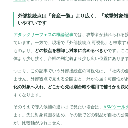
外部接続点は「資産一覧」より広く、「攻撃対象
いやすいです
アタックサーフェスの概論記事
では、攻撃者が触れられる
ています。一方で、現場で「外部接続点 可視化」と検索す
ものより、
どの接点を棚卸し対象に含めるべきか
です。こ
体より少し狭く、台帳の列定義より少し広い位置にありま
つまり、この記事でいう外部接続点の可視化は、「社内の
ません。外部観点で見える公開面と、外から届く可能性が
化の対象へ入れ、どこから先は別台帳や運用で補うかを決
すくなります。
そのうえで導入候補の違いまで見たい場合は、
ASMツール
ます。先に対象範囲を固め、その後でどの製品が自社の公
が、比較軸がぶれません。