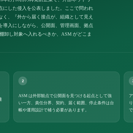
点にした侵入を公表しました。ここで問われ
なく、『外から届く接点が、組織として見え
を導入にしながら、公開面、管理画面、拠点
で棚卸し対象へ入れるべきか、ASM がどこま
。
2
、
ASM は外部観点で公開面を見つける起点として強
ア
連
い一方、責任分界、契約、届く範囲、停止条件は台
り
帳や運用設計で補う必要があります。
で