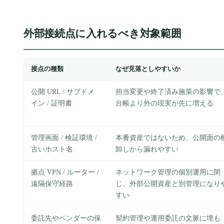
外部接続点に入れるべき対象範囲
接点の種類
なぜ見落としやすいか
公開 URL / サブドメ
担当変更や終了済み施策の影響で
イン / 証明書
台帳より外の現実が先に増える
管理画面 / 検証環境 /
本番資産ではないため、公開面の
古いホスト名
卸しから漏れやすい
拠点 VPN / ルーター /
ネットワーク管理の個別運用に閉
遠隔保守経路
じ、外部公開資産と別管理になり
すい
委託先やベンダーの保
契約管理や運用委託の文脈に埋も