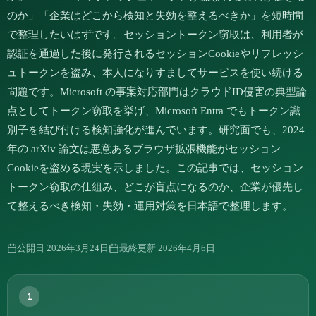
のか」「企業はどこから検知と失効を整えるべきか」を短時間
で整理したいはずです。セッショントークン窃取は、利用者が
認証を通過した後に発行されるセッションCookieやリフレッシ
ュトークンを盗み、本人になりすましてサービスを使い続ける
問題です。Microsoft の事案対応部門はクラウドID侵害の典型論
点としてトークン窃取を挙げ、Microsoft Entra でもトークン識
別子を結び付ける検知強化が進んでいます。研究面でも、2024
年の arXiv 論文は悪意あるブラウザ拡張機能がセッション
Cookieを盗める現実を示しました。この記事では、セッション
トークン窃取の仕組み、どこが盲点になるのか、企業が優先し
て整えるべき検知・失効・運用対策を日本語で整理します。
公開日
2026年3月24日
最終更新
2026年4月6日
1