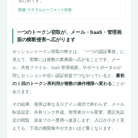
るためです。
関連: ラテラルムーブメント対策
一つのトークン窃取が、メール・SaaS・管理画
面の横断侵害へ広がります
セッショントークン窃取の怖さは、「一つの認証事故」に
見えて、実際には複数の業務面へ広がることです。メー
ル、共有ファイル、SaaS 管理画面、サポートポータルが
同じセッションや近い認証前提でつながっていると、
最初
の 1 回のトークン再利用が複数の操作権限へ変わる
ことが
あります。
その結果、侵害は単なるログイン成功で終わらず、メール
転送設定、共有リンク作成、管理者ロール変更、委託先設
定の閲覧、送金フロー悪用へ波及します。入口が小さく見
えても、下流の権限集中が大きいほど重くなります。