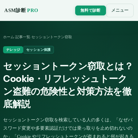
ASM診断
PRO
メニュー
無料で診断
ホーム
記事一覧
セッショントークン窃取
›
›
ナレッジ
セッション保護
セッショントークン窃取とは？
Cookie・リフレッシュトーク
ン盗難の危険性と対策方法を徹
底解説
セッショントークン窃取を検索している人の多くは、「なぜパ
スワード変更や多要素認証だけでは乗っ取りを止め切れないの
か」「Cookie やリフレッシュトークンが盗まれると何が起きる