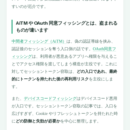
すいのが厄介です。
AiTM や OAuth 同意フィッシングとは、盗まれる
ものが違います
中間者フィッシング（AiTM）
は、偽の認証導線を挟み、
認証後のセッションを奪う入口側の話です。
OAuth同意フ
ィッシング
は、利用者が悪意あるアプリへ権限を与えるこ
とでアクセス権限を渡してしまう構造が主役です。これに
対してセッショントークン窃取は、
どの入口であれ、最終
的にトークンを持たれた後の再利用リスク
を主役にしま
す。
また、
デバイスコードフィッシング
はデバイスコード悪用
が入口です。セッショントークン窃取の記事では、入口を
広げすぎず、Cookie やリフレッシュトークンを持たれた時
に
どの防御と失効が必要か
を中心に整理します。