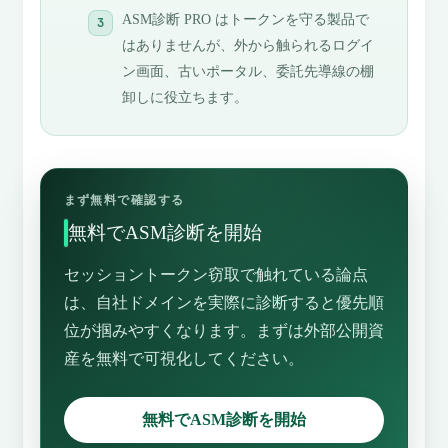
ASM診断 PRO はトークンを守る製品で
はありませんが、外から触られるログイ
ン画面、古いポータル、委託先導線の棚
卸しに役立ちます。
まず無料で確認する
無料でASM診断を開始
セッショントークン窃取で触れている論点
は、自社ドメインを実際に診断すると優先順
位が掴みやすくなります。まずは外部公開資
産を無料で可視化してください。
無料でASM診断を開始