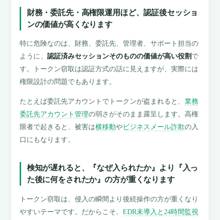
財務・委託先・高権限運用ほど、認証後セッショ
ンの価値が高くなります
特に危険なのは、財務、委託先、管理者、サポート担当の
ように、
認証済みセッションそのものの価値が高い役割
で
す。トークン窃取は認証方式の話に見えますが、実際には
権限設計の問題でもあります。
たとえば委託先アカウントでトークンが盗まれると、
業務
委託先アカウント管理
の弱さがそのまま露呈します。高権
限者で起きると、被害は
横移動
や
ビジネスメール詐欺
の入
口にもなります。
検知が遅れると、『なぜ入られたか』より『入っ
た後に何をされたか』の方が重くなります
トークン窃取は、侵入の瞬間より後続操作の方が重くなり
やすいテーマです。だからこそ、
EDR未導入と24時間監視