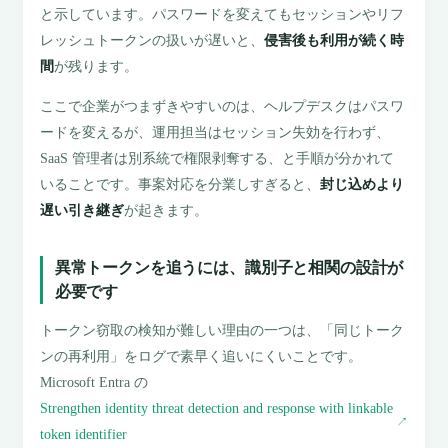
と示しています。パスワードを変えてもセッションやリフ
レッシュトークンの扱いが遅いと、
侵害後も利用が続く時
間
が残ります。
ここで企業がつまずきやすいのは、ヘルプデスクはパスワ
ードを変えるが、運用担当はセッション失効を行わず、
SaaS 管理者は別系統で権限剥奪する、と手順が分かれて
いることです。事案対応を分業しすぎると、
封じ込めより
遅い引き継ぎ
が起きます。
異常トークンを追うには、識別子と相関の設計が
必要です
トークン窃取の検知が難しい理由の一つは、「同じトーク
ンの再利用」をログで素早く追いにくいことです。
Microsoft Entra の
Strengthen identity threat detection and response with linkable
↗
token identifier