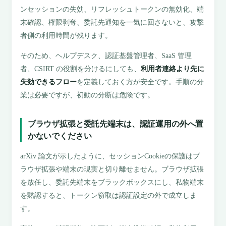
ンセッションの失効、リフレッシュトークンの無効化、端
末確認、権限剥奪、委託先通知を一気に回さないと、攻撃
者側の利用時間が残ります。
そのため、ヘルプデスク、認証基盤管理者、SaaS 管理
者、CSIRT の役割を分けるにしても、
利用者連絡より先に
失効できるフロー
を定義しておく方が安全です。手順の分
業は必要ですが、初動の分断は危険です。
ブラウザ拡張と委託先端末は、認証運用の外へ置
かないでください
arXiv 論文が示したように、セッションCookieの保護はブ
ラウザ拡張や端末の現実と切り離せません。ブラウザ拡張
を放任し、委託先端末をブラックボックスにし、私物端末
を黙認すると、トークン窃取は認証設定の外で成立しま
す。