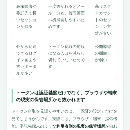
高権限者や
一度抜かれるとメー
高リスク
委託先で長
ル、SaaS、管理画面
アカウン
いセッショ
へ横展開しやすいた
トのセッ
ンが残る
めです。
ション方
針が甘い
外から到達
トークン窃取の前段
公開導線
できるログ
になる入口を減らし
の棚卸し
イン画面や
切れていないためで
が弱い
古いポータ
す。
ルが多い
トークンは認証基盤だけでなく、ブラウザや端末
の現実の保管場所から抜かれます
トークン窃取を見誤りやすいのは、「認証の設定」だけを
見てしまうからです。実際には、ブラウザ、端末、拡張機
能、委託先端末のような
利用者側の現実の保管場所
が狙わ