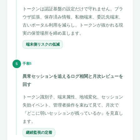
トークンは認証基盤の設定だけで守れません。ブラ
ウザ拡張、保存済み情報、私物端末、委託先端末、
古いポータル利用を減らし、トークンが抜かれる現
実の保管場所を締め直します。
端末側リスクの低減
手順5
5
異常セッションを追えるログ相関と月次レビューを
回す
トークン識別子、端末属性、地域変化、セッション
失効イベント、管理者操作を束ねて見て、月次で
『どこに弱いセッションが残っているか』を見直し
ます。
継続監視の定着