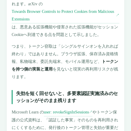
れます。arXiv の
Towards Browser Controls to Protect Cookies from Malicious
↗
Extensions
は、悪意ある拡張機能や侵害された拡張機能がセッション
Cookieへ到達できる点を問題として示しました。
つまり、トークン窃取は「シングルサインオンを入れれば
終わり」ではありません。ブラウザ拡張、保存済み資格情
報、私物端末、委託先端末、モバイル運用など、
トークン
を持つ側の実装と運用
を見ないと現実の再利用リスクが残
ります。
失効を短く回せないと、多要素認証実施済みのセ
ッションがそのまま残ります
Microsoft Learn の
user: revokeSignInSessions
やトークン保
↗
護の公式資料は、「認証した事実」そのものを再利用され
にくくするために、発行後のトークン管理と失効が重要だ