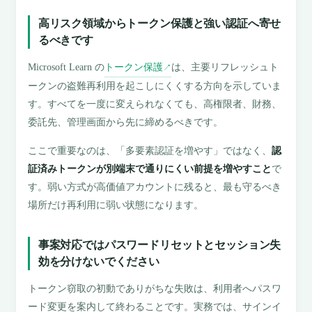
高リスク領域からトークン保護と強い認証へ寄せ
るべきです
Microsoft Learn の
トークン保護
は、主要リフレッシュト
↗
ークンの盗難再利用を起こしにくくする方向を示していま
す。すべてを一度に変えられなくても、高権限者、財務、
委託先、管理画面から先に締めるべきです。
ここで重要なのは、「多要素認証を増やす」ではなく、
認
証済みトークンが別端末で通りにくい前提を増やすこと
で
す。弱い方式が高価値アカウントに残ると、最も守るべき
場所だけ再利用に弱い状態になります。
事案対応ではパスワードリセットとセッション失
効を分けないでください
トークン窃取の初動でありがちな失敗は、利用者へパスワ
ード変更を案内して終わることです。実務では、サインイ