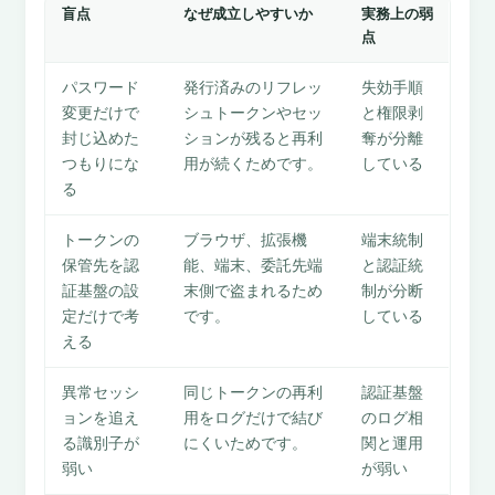
盲点
なぜ成立しやすいか
実務上の弱
点
パスワード
発行済みのリフレッ
失効手順
変更だけで
シュトークンやセッ
と権限剥
封じ込めた
ションが残ると再利
奪が分離
つもりにな
用が続くためです。
している
る
トークンの
ブラウザ、拡張機
端末統制
保管先を認
能、端末、委託先端
と認証統
証基盤の設
末側で盗まれるため
制が分断
定だけで考
です。
している
える
異常セッシ
同じトークンの再利
認証基盤
ョンを追え
用をログだけで結び
のログ相
る識別子が
にくいためです。
関と運用
弱い
が弱い