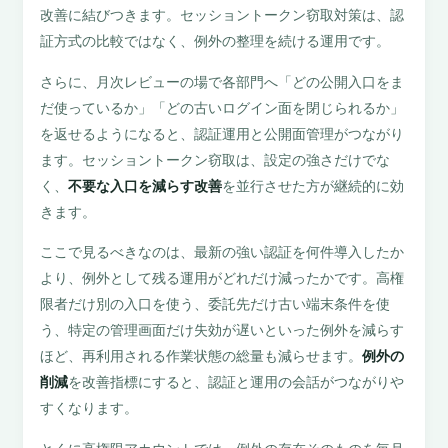
改善に結びつきます。セッショントークン窃取対策は、認
証方式の比較ではなく、例外の整理を続ける運用です。
さらに、月次レビューの場で各部門へ「どの公開入口をま
だ使っているか」「どの古いログイン面を閉じられるか」
を返せるようになると、認証運用と公開面管理がつながり
ます。セッショントークン窃取は、設定の強さだけでな
く、
不要な入口を減らす改善
を並行させた方が継続的に効
きます。
ここで見るべきなのは、最新の強い認証を何件導入したか
より、例外として残る運用がどれだけ減ったかです。高権
限者だけ別の入口を使う、委託先だけ古い端末条件を使
う、特定の管理画面だけ失効が遅いといった例外を減らす
ほど、再利用される作業状態の総量も減らせます。
例外の
削減
を改善指標にすると、認証と運用の会話がつながりや
すくなります。