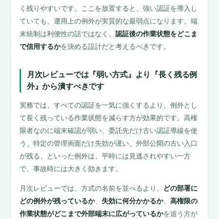
く残りやすいです。ここを放置すると、強い認証を導入し
ていても、運用上の例外が実質的な最弱点になります。端
末統制は利便性の話ではなく、
認証後の作業状態をどこま
で信用するか
を決める設計だと考えるべきです。
月次レビューでは『弱い方式』より『長く残る例
外』から潰すべきです
実務では、すべての認証を一気に強くするより、例外とし
て長く残っている作業状態を減らす方が効果的です。高権
限者なのに端末確認が弱い、委託先だけ古い認証導線を使
う、特定の管理画面だけ失効が遅い、外部公開の古い入口
が残る、といった例外は、平時には見逃されやすい一方
で、事故時には大きく効きます。
月次レビューでは、方式の名前を並べるより、
どの部署に
どの例外が残っているか
、
失効に何分かかるか
、
高権限の
作業状態がどこまで外部端末に広がっているか
を追う方が