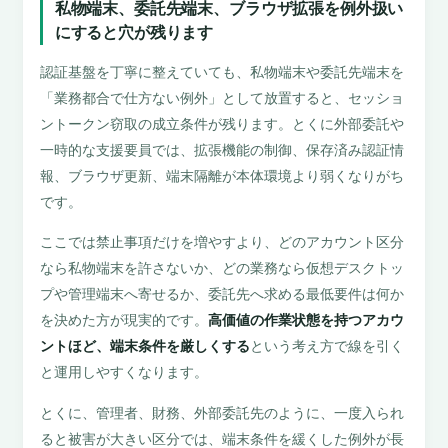
私物端末、委託先端末、ブラウザ拡張を例外扱い
にすると穴が残ります
認証基盤を丁寧に整えていても、私物端末や委託先端末を
「業務都合で仕方ない例外」として放置すると、セッショ
ントークン窃取の成立条件が残ります。とくに外部委託や
一時的な支援要員では、拡張機能の制御、保存済み認証情
報、ブラウザ更新、端末隔離が本体環境より弱くなりがち
です。
ここでは禁止事項だけを増やすより、どのアカウント区分
なら私物端末を許さないか、どの業務なら仮想デスクトッ
プや管理端末へ寄せるか、委託先へ求める最低要件は何か
を決めた方が現実的です。
高価値の作業状態を持つアカウ
ントほど、端末条件を厳しくする
という考え方で線を引く
と運用しやすくなります。
とくに、管理者、財務、外部委託先のように、一度入られ
ると被害が大きい区分では、端末条件を緩くした例外が長