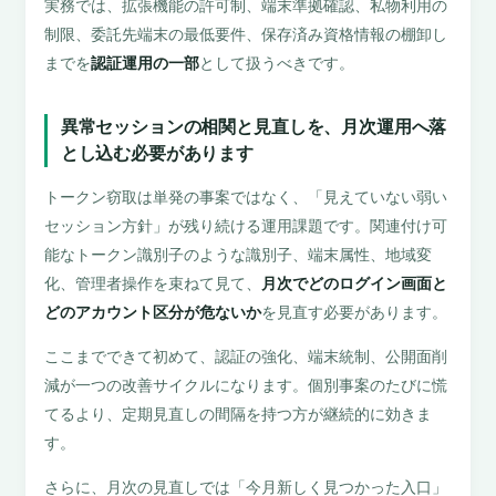
実務では、拡張機能の許可制、端末準拠確認、私物利用の
制限、委託先端末の最低要件、保存済み資格情報の棚卸し
までを
認証運用の一部
として扱うべきです。
異常セッションの相関と見直しを、月次運用へ落
とし込む必要があります
トークン窃取は単発の事案ではなく、「見えていない弱い
セッション方針」が残り続ける運用課題です。関連付け可
能なトークン識別子のような識別子、端末属性、地域変
化、管理者操作を束ねて見て、
月次でどのログイン画面と
どのアカウント区分が危ないか
を見直す必要があります。
ここまでできて初めて、認証の強化、端末統制、公開面削
減が一つの改善サイクルになります。個別事案のたびに慌
てるより、定期見直しの間隔を持つ方が継続的に効きま
す。
さらに、月次の見直しでは「今月新しく見つかった入口」