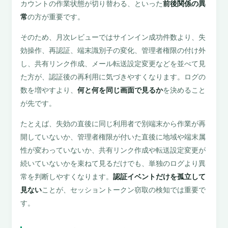
カウントの作業状態が切り替わる、といった
前後関係の異
常
の方が重要です。
そのため、月次レビューではサインイン成功件数より、失
効操作、再認証、端末識別子の変化、管理者権限の付け外
し、共有リンク作成、メール転送設定変更などを並べて見
た方が、認証後の再利用に気づきやすくなります。ログの
数を増やすより、
何と何を同じ画面で見るか
を決めること
が先です。
たとえば、失効の直後に同じ利用者で別端末から作業が再
開していないか、管理者権限が付いた直後に地域や端末属
性が変わっていないか、共有リンク作成や転送設定変更が
続いていないかを束ねて見るだけでも、単独のログより異
常を判断しやすくなります。
認証イベントだけを孤立して
見ない
ことが、セッショントークン窃取の検知では重要で
す。