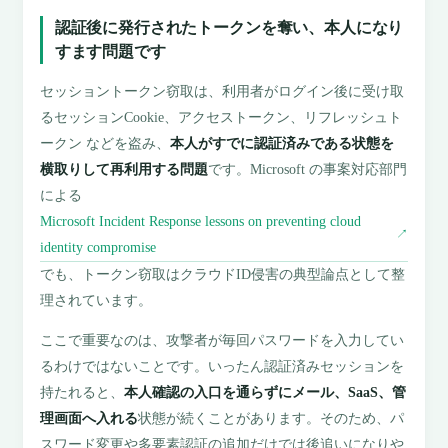
認証後に発行されたトークンを奪い、本人になり
すます問題です
セッショントークン窃取は、利用者がログイン後に受け取
るセッションCookie、アクセストークン、リフレッシュト
ークン などを盗み、
本人がすでに認証済みである状態を
横取りして再利用する問題
です。Microsoft の事案対応部門
による
Microsoft Incident Response lessons on preventing cloud
↗
identity compromise
でも、トークン窃取はクラウドID侵害の典型論点として整
理されています。
ここで重要なのは、攻撃者が毎回パスワードを入力してい
るわけではないことです。いったん認証済みセッションを
持たれると、
本人確認の入口を通らずにメール、SaaS、管
理画面へ入れる
状態が続くことがあります。そのため、パ
スワード変更や多要素認証の追加だけでは後追いになりや