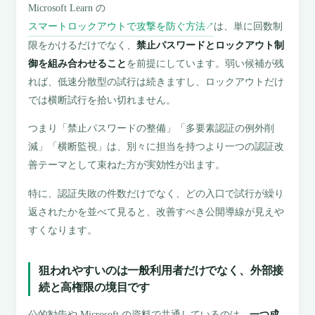
Microsoft Learn の
スマートロックアウトで攻撃を防ぐ方法
は、単に回数制
↗
限をかけるだけでなく、
禁止パスワードとロックアウト制
御を組み合わせること
を前提にしています。弱い候補が残
れば、低速分散型の試行は続きますし、ロックアウトだけ
では横断試行を拾い切れません。
つまり「禁止パスワードの整備」「多要素認証の例外削
減」「横断監視」は、別々に担当を持つより一つの認証改
善テーマとして束ねた方が実効性が出ます。
特に、認証失敗の件数だけでなく、どの入口で試行が繰り
返されたかを並べて見ると、改善すべき公開導線が見えや
すくなります。
狙われやすいのは一般利用者だけでなく、外部接
続と高権限の境目です
公的勧告や Microsoft の資料で共通しているのは、
一つ成