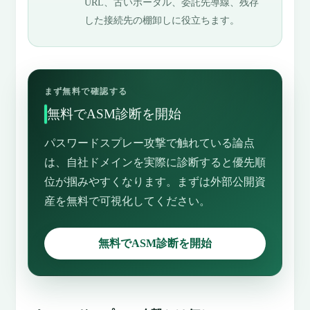
URL、古いポータル、委託先導線、残存
した接続先の棚卸しに役立ちます。
まず無料で確認する
無料でASM診断を開始
パスワードスプレー攻撃で触れている論点
は、自社ドメインを実際に診断すると優先順
位が掴みやすくなります。まずは外部公開資
産を無料で可視化してください。
無料でASM診断を開始