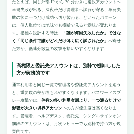
たとえば、同じ外部 IP から 30 分おきに複数アカウントへ
単発失敗が出る、深夜帯だけ管理者へ試行が寄る、単発失
敗の後に一つだけ成功へ切り替わる、といったパターン
は、個人単位では地味でも横断で見ると意味が変わりま
す。指標を設計する時は、
「誰が何回失敗したか」ではな
く「同じ条件で誰がどれだけ薄く広く試されたか」
へ寄せ
た方が、低速分散型の攻撃を拾いやすくなります。
高権限と委託先アカウントは、別枠で棚卸しした
方が実務的です
通常利用者と同じ一覧で管理者や委託先アカウントを追う
と、重要度の差が埋もれやすくなります。パスワードスプ
レー攻撃では、
件数の多い利用者層より、一つ通るだけで
影響が大きい境界アカウント
の方が優先度は高くなりま
す。管理者、ヘルプデスク、委託先、シングルサインオン
前段のアカウントは、月次レビューでも別枠で持つ方が現
実的です。