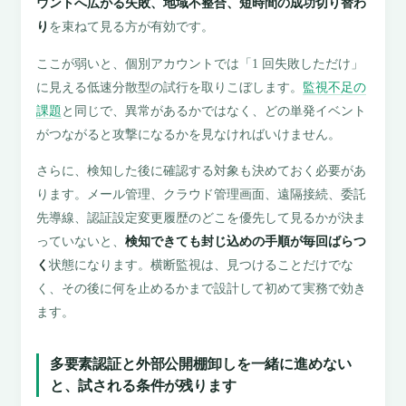
ウントへ広がる失敗、地域不整合、短時間の成功切り替わ
り
を束ねて見る方が有効です。
ここが弱いと、個別アカウントでは「1 回失敗しただけ」
に見える低速分散型の試行を取りこぼします。
監視不足の
課題
と同じで、異常があるかではなく、どの単発イベント
がつながると攻撃になるかを見なければいけません。
さらに、検知した後に確認する対象も決めておく必要があ
ります。メール管理、クラウド管理画面、遠隔接続、委託
先導線、認証設定変更履歴のどこを優先して見るかが決ま
っていないと、
検知できても封じ込めの手順が毎回ばらつ
く
状態になります。横断監視は、見つけることだけでな
く、その後に何を止めるかまで設計して初めて実務で効き
ます。
多要素認証と外部公開棚卸しを一緒に進めない
と、試される条件が残ります