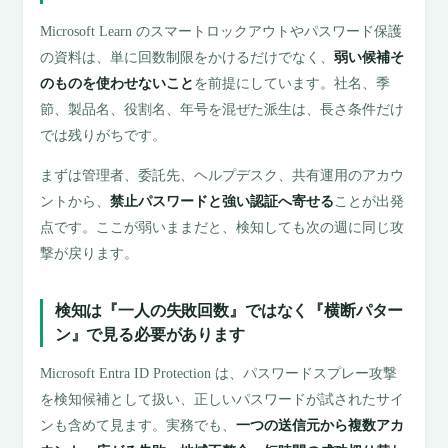
Microsoft Learn のスマートロックアウトやパスワード保護
の資料は、単に回数制限をかけるだけでなく、
弱い候補そ
のものを使わせないこと
を前提にしています。社名、季
節、製品名、役割名、年号を混ぜた派生は、長さ条件だけ
では残りがちです。
まずは管理者、委託先、ヘルプデスク、共有運用のアカウ
ントから、
禁止パスワードと強い認証へ寄せる
ことが出発
点です。ここが弱いままだと、検知しても次の週に同じ攻
撃が戻ります。
検知は『一人の失敗回数』ではなく『横断パター
ン』で見る必要があります
Microsoft Entra ID Protection は、パスワードスプレー攻撃
を検知候補として扱い、正しいパスワードが試されたサイ
ンも含めて見ます。実務でも、
一つの送信元から複数アカ