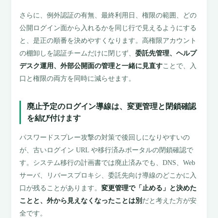
さらに、例外認証の有無、最終利用日、権限の範囲、どの
公開ログイン面から入れるかを同じ行で見えるようにする
と、是正の順番を決めやすくなります。高権限アカウント
の棚卸しを認証チームだけに閉じず、
委託先管理、ヘルプ
デスク運用、外部公開面の管理と一緒に見直す
ことで、入
口と権限の両方を同時に減らせます。
廃止予定のログイン導線は、変更管理と閉鎖確認
を結び付けます
パスワードスプレー攻撃の対策で後回しになりやすいの
が、古いログイン URL や移行済みポータルの閉鎖確認で
す。システム移行の計画書では廃止済みでも、DNS、Web
サーバ、リバースプロキシ、委託先向け導線のどこかに入
口が残ることがあります。
変更管理で「止める」と決めた
ことと、外から見えなくなったことは別
だと考えた方が安
全です。