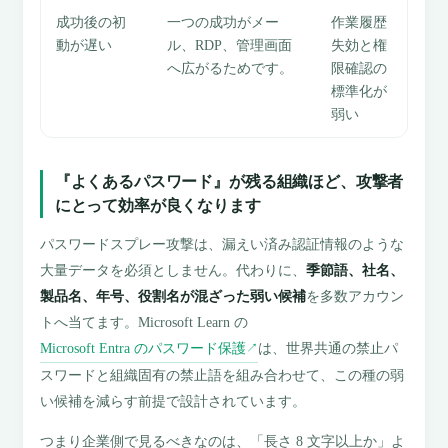
成功後の初
一つの成功がメー
作業履歴
動が遅い
ル、RDP、管理画面
失効と権
へ広がるためです。
限確認の
標準化が
弱い
『よくあるパスワード』が残る組織ほど、攻撃者
にとって効率が良くなります
パスワードスプレー攻撃は、漏えい済み認証情報のような
大量データを必須としません。代わりに、
季節語、社名、
製品名、年号、役割名が混ざった弱い候補
を多数アカウン
トへ当てます。Microsoft Learn の
Microsoft Entra のパスワード保護
は、世界共通の禁止パ
↗
スワードと組織固有の禁止語を組み合わせて、この種の弱
い候補を減らす前提で設計されています。
つまり企業側で見るべきなのは、「長さ 8 文字以上か」よ