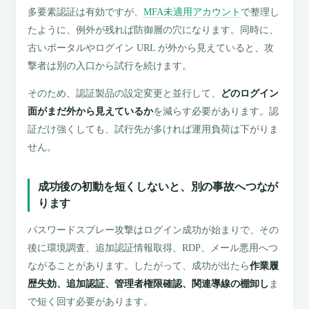
多要素認証は有効ですが、
MFA未適用アカウント
で整理し
たように、例外が残れば防御層の穴になります。同時に、
古いポータルやログイン URL が外から見えていると、攻
撃者は別の入口から試行を続けます。
そのため、認証製品の設定変更と並行して、
どのログイン
面がまだ外から見えているか
を減らす必要があります。認
証だけ強くしても、試行先が多ければ運用負荷は下がりま
せん。
成功後の初動を短くしないと、別の事故へつなが
ります
パスワードスプレー攻撃はログイン成功が始まりで、その
後に環境調査、追加認証情報取得、RDP、メール悪用へつ
ながることがあります。したがって、成功が出たら
作業履
歴失効、追加認証、管理者権限確認、関連導線の棚卸し
ま
で短く回す必要があります。