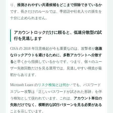
り、
推測されやすい共通候補をどこまで排除できているか
です。長さだけのルールでは、季節語や社名入りの派生を
十分に止められません。
アカウントロックだけに頼ると、低速分散型の試
行を見逃します
CISA の 2018 年注意喚起が今も重要なのは、攻撃者が
急激
なロックアウトを避けるために、多数アカウントへ分散す
る
と早くから指摘しているからです。つまり、個々のユー
ザー失敗回数だけを見る運用では、見逃しやすい構造が最
初からあります。
Microsoft Learn の
リスク検知とは何か
でも、パスワード
↗
スプレー攻撃は「正しいパスワードが試された形跡」を伴
う検知として扱われています。これは、
アカウント単位の
失敗だけでなく、横断的な試行パターンを見る必要がある
ことを示しています。