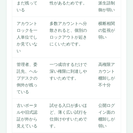
まだ残って
性があるためです。
派生語制
いる
御が弱い
アカウント
多数アカウントへ分
横断相関
ロックを一
散されると、個別の
の監視が
人単位でし
ロックアウトが起き
弱い
か見ていな
にくいためです。
い
管理者、委
一つ成功するだけで
高権限ア
託先、ヘル
深い権限に到達しや
カウント
プデスクの
すいためです。
棚卸しが
例外が残っ
不十分
ている
古いポータ
試せる入口が多いほ
公開ログ
ルや旧式認
ど、薄く広い試行を
イン面の
証が外から
仕掛けやすいためで
棚卸しが
見えている
す。
弱い