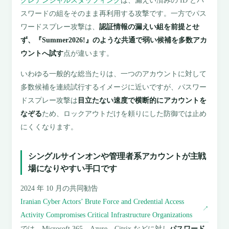
クレデンシャルスタッフィング
は、漏えい済みの ID とパ
スワードの組をそのまま再利用する攻撃です。一方でパス
ワードスプレー攻撃は、
認証情報の漏えい組を前提とせ
ず、『Summer2026!』のような共通で弱い候補を多数アカ
ウントへ試す
点が違います。
いわゆる一般的な総当たりは、一つのアカウントに対して
多数候補を連続試行するイメージに近いですが、パスワー
ドスプレー攻撃は
目立たない速度で横断的にアカウントを
なぞる
ため、ロックアウトだけを頼りにした防御では止め
にくくなります。
シングルサインオンや管理者系アカウントが主戦
場になりやすい手口です
2024 年 10 月の共同勧告
Iranian Cyber Actors’ Brute Force and Credential Access
↗
Activity Compromises Critical Infrastructure Organizations
では、Microsoft 365、Azure、Citrix などに対し
パスワード