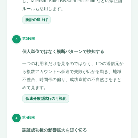
し、Microsoft Entra Password Protection などの禁止語
ルールも活用します。
認証の底上げ
第3段階
3
個人単位ではなく横断パターンで検知する
一つの利用者だけを見るのではなく、1つの送信元か
ら複数アカウントへ低速で失敗が広がる動き、地域
不整合、時間帯の偏り、成功直前の不自然さをまと
めて見ます。
低速分散型試行の可視化
第4段階
4
認証成功後の影響拡大を短く切る