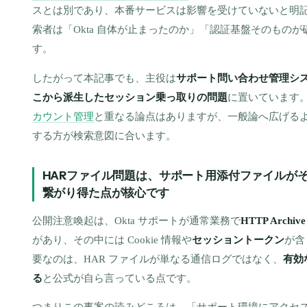
スとは別であり、本番サービスは影響を受けていないと明
索者は「Okta 自体が止まったのか」「認証基盤そのもの
す。
したがって本記事でも、主役は
サポート問い合わせ管理シ
こから派生したセッション乗っ取りの問題
に置いています
カウント管理
と重なる論点はありますが、一般論へ広げるより
する方が検索意図に合います。
HARファイル問題は、サポート用添付ファイルが
繋がり得た点が核心です
公開注意喚起は、Okta サポートが通常業務で
HTTP Arch
があり、その中には Cookie 情報や
セッショントークン
が含
要なのは、HAR ファイルが単なる通信ログではなく、
有効
る
と公式が自ら言っている点です。
つまりこの事案の読みどころは、「サポート環境にアクセ