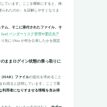
記しています。ここを曖昧にすると、検
が破られたのか」を誤解しやすくなりま
ステム、そこに添付されたファイル、そ
。
SaaS ベンダーリスク管理
や
委託先ア
先に Okta が何を公表したかを固定
そのままログイン状態の乗っ取りに
ive（HAR）ファイル
の提出を求めること
まれ得ると説明しています。ここで重
な利用者になりすませる情報を含み得
スされた」という一点ではなく、
サポー