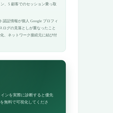
クン、5 顧客でのセッション乗っ取
証情報が個人 Google プロフィ
スログの見落としが重なったこと
御、監視強化、ネットワーク接続元に結び付
ドメインを実際に診断すると優先
を無料で可視化してくださ