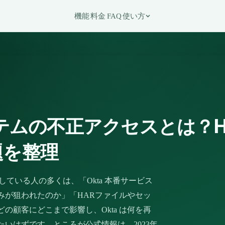
機能
料金
FAQ
使い方
ステムの不正アクセスとは？
題を整理
している人の多くは、「Okta 本番サービス
みが狙われたのか」「HARファイルやセッ
の顧客にどこまで影響し、Okta は何を再
いはずです。ところが公式情報は、2023年