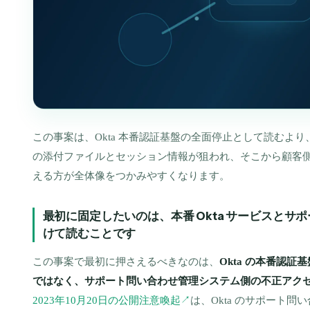
この事案は、Okta 本番認証基盤の全面停止として読むよ
の添付ファイルとセッション情報が狙われ、そこから顧客
える方が全体像をつかみやすくなります。
最初に固定したいのは、本番 Okta サービスと
けて読むことです
この事案で最初に押さえるべきなのは、
Okta の本番認
ではなく、サポート問い合わせ管理システム側の不正アク
2023年10月20日の公開注意喚起
は、Okta のサポート問い
↗