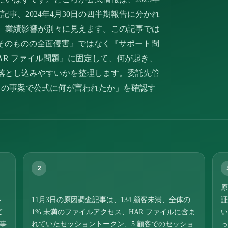
査記事、2024年4月30日の四半期報告に分かれ
、業績影響が別々に見えます。この記事では
aS そのものの全面侵害』ではなく『サポート問
AR ファイル問題』に固定して、何が起き、
落とし込みやすいかを整理します。委託先管
「この事案で公式に何が言われたか」を確認す
2
原
い
11月3日の原因調査記事は、134 顧客未満、全体の
証
て
1% 未満のファイルアクセス、HAR ファイルに含ま
い
事
れていたセッショントークン、5 顧客でのセッショ
っ