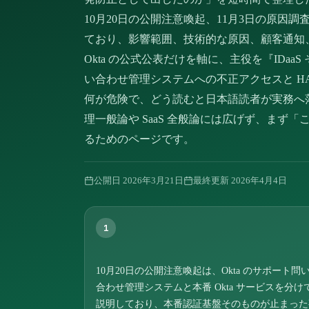
10月20日の公開注意喚起、11月3日の原因調
ており、影響範囲、技術的な原因、顧客通知
Okta の公式公表だけを軸に、主役を『IDa
い合わせ管理システムへの不正アクセスと H
何が危険で、どう読むと日本語読者が実務へ
理一般論や SaaS 全般論には広げず、まず
るためのページです。
公開日
2026年3月21日
最終更新
2026年4月4日
1
10月20日の公開注意喚起は、Okta のサポート問
合わせ管理システムと本番 Okta サービスを分け
説明しており、本番認証基盤そのものが止まった