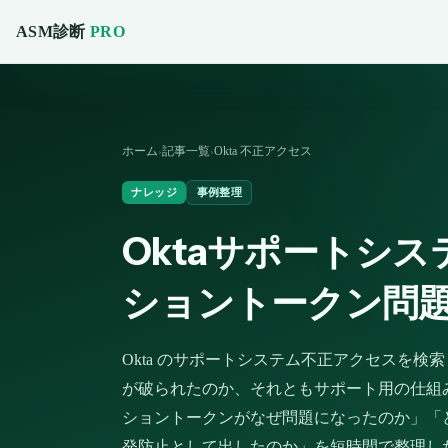
ASM診断
PRO
ホーム
記事一覧
Okta 不正アクセス
›
›
ナレッジ
事例整理
Oktaサポートシ
ショントークン問
Okta のサポートシステム不正アクセスを検索
が破られたのか、それともサポート用の仕組
ショントークンがなぜ問題になったのか」「ど
発防止として出したのか」を短時間で整理した