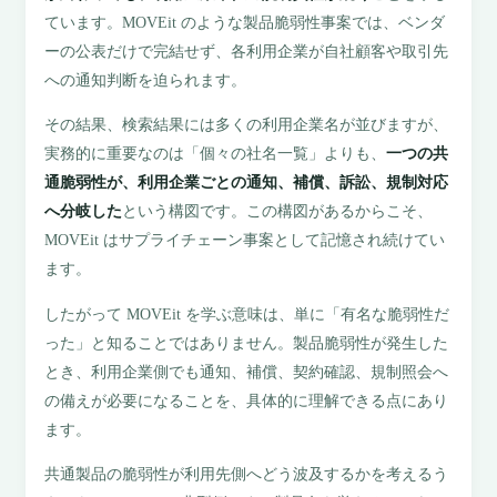
ています。MOVEit のような製品脆弱性事案では、ベンダ
ーの公表だけで完結せず、各利用企業が自社顧客や取引先
への通知判断を迫られます。
その結果、検索結果には多くの利用企業名が並びますが、
実務的に重要なのは「個々の社名一覧」よりも、
一つの共
通脆弱性が、利用企業ごとの通知、補償、訴訟、規制対応
へ分岐した
という構図です。この構図があるからこそ、
MOVEit はサプライチェーン事案として記憶され続けてい
ます。
したがって MOVEit を学ぶ意味は、単に「有名な脆弱性だ
った」と知ることではありません。製品脆弱性が発生した
とき、利用企業側でも通知、補償、契約確認、規制照会へ
の備えが必要になることを、具体的に理解できる点にあり
ます。
共通製品の脆弱性が利用先側へどう波及するかを考えるう