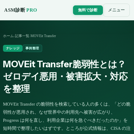
ASM診断
PRO
メニュー
無料で診断
ホーム
記事一覧
MOVEit Transfer
›
›
ナレッジ
事例整理
MOVEit Transfer脆弱性とは？
ゼロデイ悪用・被害拡大・対応
を整理
MOVEit Transfer の脆弱性を検索している人の多くは、「どの脆
弱性が悪用され、なぜ世界中の利用先へ被害が広がり、
Progress は何を直し、利用企業は何を急ぐべきだったのか」を
短時間で整理したいはずです。ところが公式情報は、CISA の注