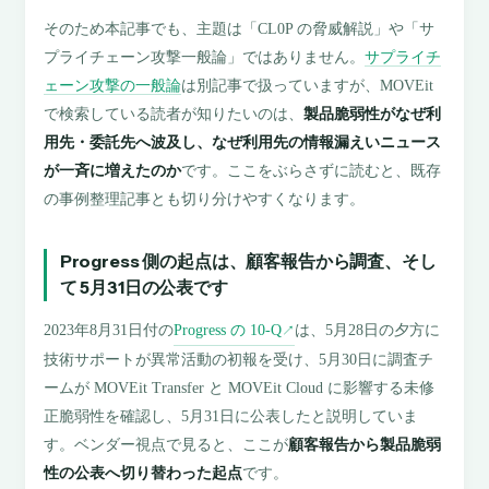
そのため本記事でも、主題は「CL0P の脅威解説」や「サ
プライチェーン攻撃一般論」ではありません。
サプライチ
ェーン攻撃の一般論
は別記事で扱っていますが、MOVEit
で検索している読者が知りたいのは、
製品脆弱性がなぜ利
用先・委託先へ波及し、なぜ利用先の情報漏えいニュース
が一斉に増えたのか
です。ここをぶらさずに読むと、既存
の事例整理記事とも切り分けやすくなります。
Progress 側の起点は、顧客報告から調査、そし
て 5月31日の公表です
2023年8月31日付の
Progress の 10-Q
は、5月28日の夕方に
↗
技術サポートが異常活動の初報を受け、5月30日に調査チ
ームが MOVEit Transfer と MOVEit Cloud に影響する未修
正脆弱性を確認し、5月31日に公表したと説明していま
す。ベンダー視点で見ると、ここが
顧客報告から製品脆弱
性の公表へ切り替わった起点
です。