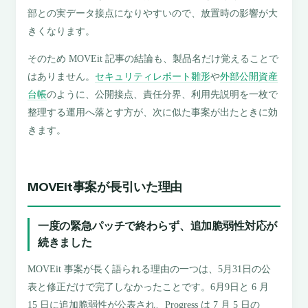
部との実データ接点になりやすいので、放置時の影響が大
きくなります。
そのため MOVEit 記事の結論も、製品名だけ覚えることで
はありません。
セキュリティレポート雛形
や
外部公開資産
台帳
のように、公開接点、責任分界、利用先説明を一枚で
整理する運用へ落とす方が、次に似た事案が出たときに効
きます。
MOVEit事案が長引いた理由
一度の緊急パッチで終わらず、追加脆弱性対応が
続きました
MOVEit 事案が長く語られる理由の一つは、5月31日の公
表と修正だけで完了しなかったことです。6月9日と 6 月
15 日に追加脆弱性が公表され、Progress は 7 月 5 日の