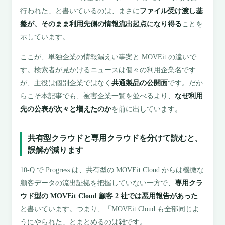
行われた」と書いているのは、まさに
ファイル受け渡し基
盤が、そのまま利用先側の情報流出起点になり得る
ことを
示しています。
ここが、単独企業の情報漏えい事案と MOVEit の違いで
す。検索者が見かけるニュースは個々の利用企業名です
が、主役は個別企業ではなく
共通製品の公開面
です。だか
らこそ本記事でも、被害企業一覧を並べるより、
なぜ利用
先の公表が次々と増えたのか
を前に出しています。
共有型クラウドと専用クラウドを分けて読むと、
誤解が減ります
10-Q で Progress は、共有型の MOVEit Cloud からは機微な
顧客データの流出証拠を把握していない一方で、
専用クラ
ウド型の MOVEit Cloud 顧客 2 社では悪用報告があった
と書いています。つまり、「MOVEit Cloud も全部同じよ
うにやられた」とまとめるのは雑です。