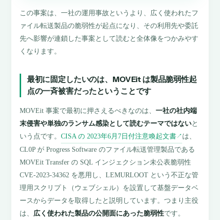
この事案は、一社の運用事故というより、広く使われたフ
ァイル転送製品の脆弱性が起点になり、その利用先や委託
先へ影響が連鎖した事案として読むと全体像をつかみやす
くなります。
最初に固定したいのは、MOVEit は製品脆弱性起
点の一斉被害だったということです
MOVEit 事案で最初に押さえるべきなのは、
一社の社内端
末侵害や単独のランサム感染として読むテーマではない
と
いう点です。
CISA の 2023年6月7日付注意喚起文書
は、
↗
CL0P が Progress Software のファイル転送管理製品である
MOVEit Transfer の SQL インジェクション未公表脆弱性
CVE-2023-34362 を悪用し、LEMURLOOT という不正な管
理用スクリプト（ウェブシェル）を設置して基盤データベ
ースからデータを取得したと説明しています。つまり主役
は、
広く使われた製品の公開面にあった脆弱性
です。