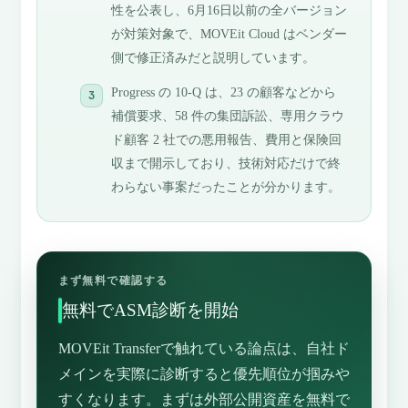
性を公表し、6月16日以前の全バージョン
が対策対象で、MOVEit Cloud はベンダー
側で修正済みだと説明しています。
Progress の 10-Q は、23 の顧客などから
補償要求、58 件の集団訴訟、専用クラウ
ド顧客 2 社での悪用報告、費用と保険回
収まで開示しており、技術対応だけで終
わらない事案だったことが分かります。
まず無料で確認する
無料でASM診断を開始
MOVEit Transferで触れている論点は、自社ド
メインを実際に診断すると優先順位が掴みや
すくなります。まずは外部公開資産を無料で