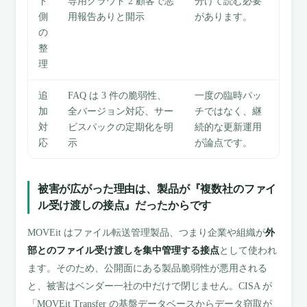
ド
専用クラウド 2 顧客で悪
分けて読む必要
側
用報告ありと開示
があります。
の
整
理
追
FAQ は 3 件の脆弱性、
一度の臨時パッ
加
全バージョン対応、サー
チではなく、継
対
ビスパックの定期化を明
続的な更新運用
応
示
が論点です。
被害が広がった理由は、製品が『複数社のファイ
ル受け渡しの接点』だったからです
MOVEit はファイル転送管理製品、つまり企業や組織が
外
部とのファイル受け渡しを集中管理する接点
として使われ
ます。そのため、公開面にある製品脆弱性が悪用される
と、被害はベンダー一社の中だけで閉じません。CISA が
「MOVEit Transfer の基盤データベースからデータ窃取が