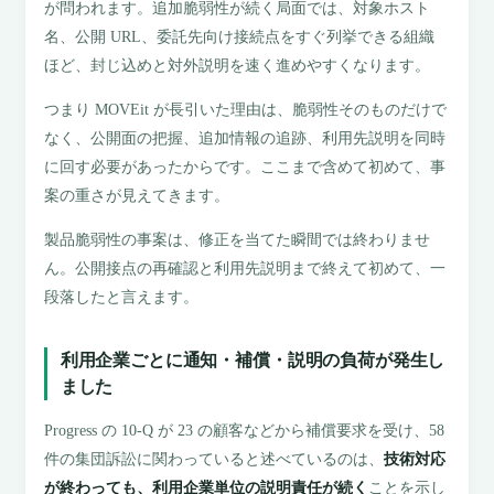
が問われます。追加脆弱性が続く局面では、対象ホスト
名、公開 URL、委託先向け接続点をすぐ列挙できる組織
ほど、封じ込めと対外説明を速く進めやすくなります。
つまり MOVEit が長引いた理由は、脆弱性そのものだけで
なく、公開面の把握、追加情報の追跡、利用先説明を同時
に回す必要があったからです。ここまで含めて初めて、事
案の重さが見えてきます。
製品脆弱性の事案は、修正を当てた瞬間では終わりませ
ん。公開接点の再確認と利用先説明まで終えて初めて、一
段落したと言えます。
利用企業ごとに通知・補償・説明の負荷が発生し
ました
Progress の 10-Q が 23 の顧客などから補償要求を受け、58
件の集団訴訟に関わっていると述べているのは、
技術対応
が終わっても、利用企業単位の説明責任が続く
ことを示し