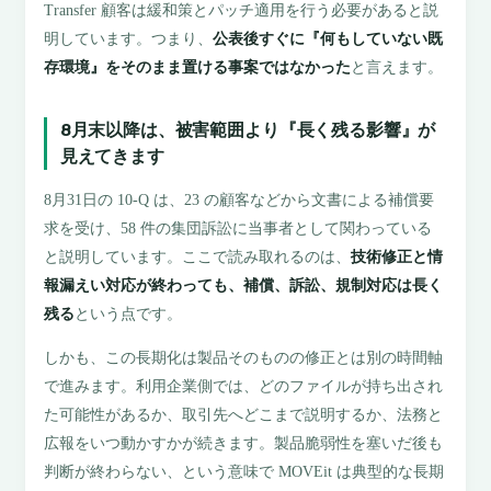
Transfer 顧客は緩和策とパッチ適用を行う必要があると説
明しています。つまり、
公表後すぐに『何もしていない既
存環境』をそのまま置ける事案ではなかった
と言えます。
8月末以降は、被害範囲より『長く残る影響』が
見えてきます
8月31日の 10-Q は、23 の顧客などから文書による補償要
求を受け、58 件の集団訴訟に当事者として関わっている
と説明しています。ここで読み取れるのは、
技術修正と情
報漏えい対応が終わっても、補償、訴訟、規制対応は長く
残る
という点です。
しかも、この長期化は製品そのものの修正とは別の時間軸
で進みます。利用企業側では、どのファイルが持ち出され
た可能性があるか、取引先へどこまで説明するか、法務と
広報をいつ動かすかが続きます。製品脆弱性を塞いだ後も
判断が終わらない、という意味で MOVEit は典型的な長期