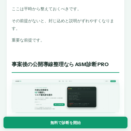
ここは平時から整えておくべきです。
その前提がないと、封じ込めと説明がずれやすくなりま
す。
重要な前提です。
事案後の公開導線整理なら ASM診断 PRO
無料で診断を開始
ASM診断 PRO 公式サイト