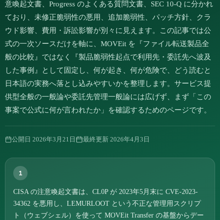
意喚起文書、Progress のよくある質問文書、SEC 10-Q に分かれ
ており、未修正脆弱性の悪用、追加脆弱性、パッチ方針、クラ
ウド影響、費用・訴訟影響が別々に見えます。この記事では公
式の一次ソースだけを軸に、MOVEit を『ファイル転送製品全
般の比較』ではなく『製品脆弱性起点で利用先・委託先へ波及
した事例』として固定し、何が起き、何が危険で、どう読むと
日本語の実務へ落とし込みやすいかを整理します。サービス提
供型全般の一般論や委託先管理一般論には広げず、まず「この
事案で公式に何が言われたか」を確認するためのページです。
公開日
2026年3月21日
最終更新
2026年4月3日
1
CISA の注意喚起文書は、CL0P が 2023年5月末に CVE-2023-
34362 を悪用し、LEMURLOOT という不正な管理用スクリプ
ト（ウェブシェル）を使って MOVEit Transfer の基盤からデー