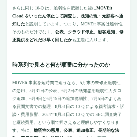
さらに同じ 10-Q は、脆弱性を把握した後に
MOVEit
Cloud をいったん停止して調査し、既知の現・元顧客へ通
知した
と説明しています。つまり、MOVEit 事案は脆弱性
そのものだけでなく、
公表、クラウド停止、顧客通知、修
正提供をどれだけ早く回したか
も主題に入ります。
時系列で見ると何が順番に分かったのか
MOVEit 事案を短時間で追うなら、5月末の未修正脆弱性
の悪用、5月31日の公表、6月2日の既知悪用脆弱性カタロ
グ追加、6月9日と6月15日の追加脆弱性、7月5日のよくあ
る質問文書での整理、8月31日の 10-Q による顧客請求・訴
訟・費用影響、2024年8月31日の 10-Q での SEC 調査終了
と継続費用、という順で押さえると理解しやすくなりま
す。特に、
脆弱性の悪用、公表、追加修正、長期的な法