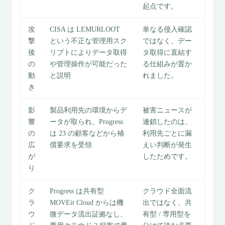
起点です。
攻
CISA は LEMURLOOT
単なる侵入確認
撃
という不正な管理用スク
ではなく、デー
後
リプトによりデータ取得
タ取得に直結す
の
や管理操作が可能だった
る仕組みが置か
動
と説明
れました。
き
影
製品利用先の環境からデ
被害ニュースが
響
ータが取られ、Progress
連鎖したのは、
の
は 23 の顧客などから補
利用先ごとに漏
広
償要求を受領
えい判断が発生
が
したためです。
り
ク
Progress は共有型
クラウド全面流
ラ
MOVEit Cloud からは機
出ではなく、共
ウ
微データ流出証拠なし、
有型 / 専用型を