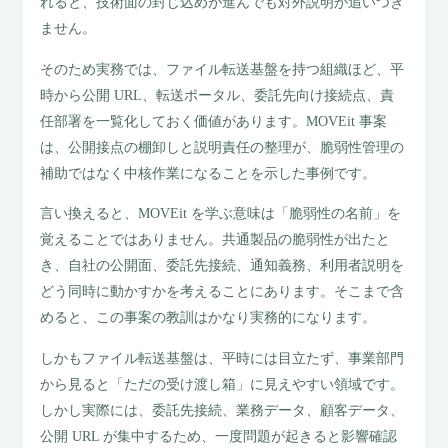
れると、技術面の封じ込めが進んでも対外説明が追いつき
ません。
そのため実務では、ファイル転送基盤を持つ組織ほど、平
時から公開 URL、転送ポータル、委託先向け接続点、責
任部署を一覧化しておく価値があります。MOVEit 事案
は、公開接点の棚卸しと説明責任の整理が、脆弱性管理の
補助ではなく中核作業になることを示した事例です。
言い換えると、MOVEit を学ぶ意味は「脆弱性の名前」を
覚えることではありません。共通製品の脆弱性が出たと
き、自社の公開面、委託先接続、通知義務、利用者説明を
どう同時に動かすかを考えることにあります。そこまで含
めると、この事案の教訓はかなり実務的になります。
しかもファイル転送基盤は、平時には目立たず、事業部門
から見ると「ただの受け渡し箱」に見えやすい領域です。
しかし実際には、委託先接続、業務データ、顧客データ、
公開 URL が集中するため、一度問題が起きると影響確認