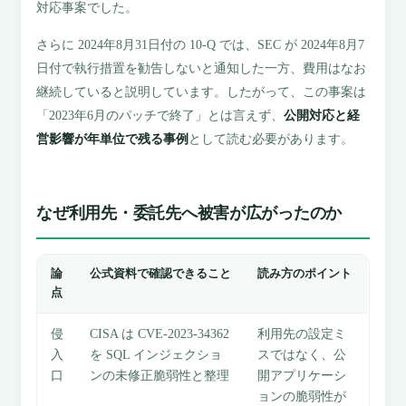
対応事案でした。
さらに 2024年8月31日付の 10-Q では、SEC が 2024年8月7
日付で執行措置を勧告しないと通知した一方、費用はなお
継続していると説明しています。したがって、この事案は
「2023年6月のパッチで終了」とは言えず、
公開対応と経
営影響が年単位で残る事例
として読む必要があります。
なぜ利用先・委託先へ被害が広がったのか
論
公式資料で確認できること
読み方のポイント
点
侵
CISA は CVE-2023-34362
利用先の設定ミ
入
を SQL インジェクショ
スではなく、公
口
ンの未修正脆弱性と整理
開アプリケーシ
ョンの脆弱性が