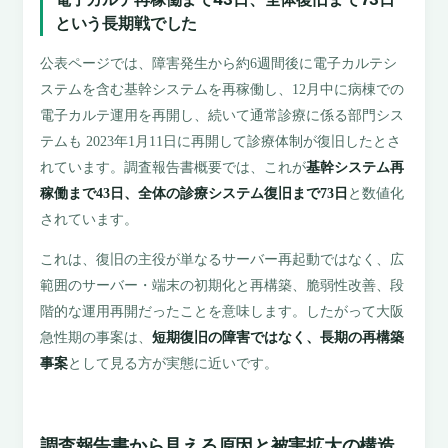
という長期戦でした
公表ページでは、障害発生から約6週間後に電子カルテシ
ステムを含む基幹システムを再稼働し、12月中に病棟での
電子カルテ運用を再開し、続いて通常診療に係る部門シス
テムも 2023年1月11日に再開して診療体制が復旧したとさ
れています。調査報告書概要では、これが
基幹システム再
稼働まで43日、全体の診療システム復旧まで73日
と数値化
されています。
これは、復旧の主役が単なるサーバー再起動ではなく、広
範囲のサーバー・端末の初期化と再構築、脆弱性改善、段
階的な運用再開だったことを意味します。したがって大阪
急性期の事案は、
短期復旧の障害ではなく、長期の再構築
事案
として見る方が実態に近いです。
調査報告書から見える原因と被害拡大の構造