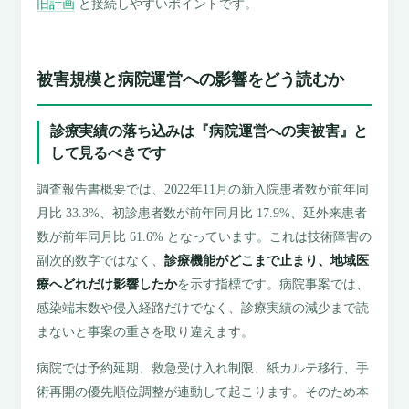
旧計画
と接続しやすいポイントです。
被害規模と病院運営への影響をどう読むか
診療実績の落ち込みは『病院運営への実被害』と
して見るべきです
調査報告書概要では、2022年11月の新入院患者数が前年同
月比 33.3%、初診患者数が前年同月比 17.9%、延外来患者
数が前年同月比 61.6% となっています。これは技術障害の
副次的数字ではなく、
診療機能がどこまで止まり、地域医
療へどれだけ影響したか
を示す指標です。病院事案では、
感染端末数や侵入経路だけでなく、診療実績の減少まで読
まないと事案の重さを取り違えます。
病院では予約延期、救急受け入れ制限、紙カルテ移行、手
術再開の優先順位調整が連動して起こります。そのため本