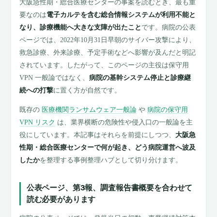
大阪急性期・総合医療センターの事案を読むとき、最も重
要なのは
電子カルテを含む総合情報システムが利用不能と
なり、診療機能へ大きな支障が出たこと
です。病院の公表
ページでは、2022年10月31日早朝のサイバー攻撃により、
救急診療、外来診療、予定手術などへ影響が及んだと明記
されています。したがって、このページの主役は保守用
VPN 一般論ではなく、
病院の基幹システム停止と診療継
続への打撃
に置く方が自然です。
既存の
医療機関ランサムウェア一般論
や
病院の保守用
VPN リスク
は、業界横断の危険性や侵入口の一般論を主
役にしています。本記事はそれらを前提にしつつ、
大阪急
性期・総合医療センターで何が起き、どう病院運営へ波及
したか
を整理する事例整理ハブとして切り分けます。
公表ページ、第3報、調査報告書概要を合わせて
読む必要があります