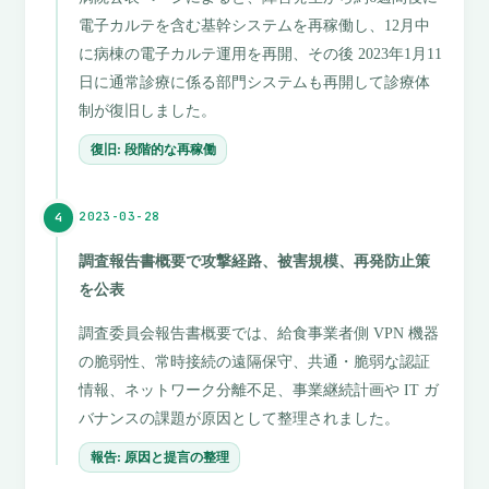
電子カルテを含む基幹システムを再稼働し、12月中
に病棟の電子カルテ運用を再開、その後 2023年1月11
日に通常診療に係る部門システムも再開して診療体
制が復旧しました。
復旧: 段階的な再稼働
2023-03-28
4
調査報告書概要で攻撃経路、被害規模、再発防止策
を公表
調査委員会報告書概要では、給食事業者側 VPN 機器
の脆弱性、常時接続の遠隔保守、共通・脆弱な認証
情報、ネットワーク分離不足、事業継続計画や IT ガ
バナンスの課題が原因として整理されました。
報告: 原因と提言の整理