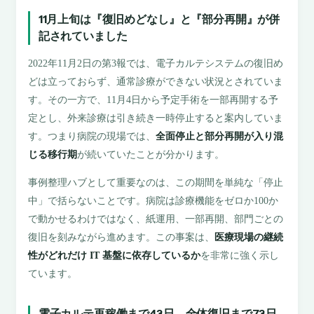
11月上旬は『復旧めどなし』と『部分再開』が併
記されていました
2022年11月2日の第3報では、電子カルテシステムの復旧め
どは立っておらず、通常診療ができない状況とされていま
す。その一方で、11月4日から予定手術を一部再開する予
定とし、外来診療は引き続き一時停止すると案内していま
す。つまり病院の現場では、
全面停止と部分再開が入り混
じる移行期
が続いていたことが分かります。
事例整理ハブとして重要なのは、この期間を単純な「停止
中」で括らないことです。病院は診療機能をゼロか100か
で動かせるわけではなく、紙運用、一部再開、部門ごとの
復旧を刻みながら進めます。この事案は、
医療現場の継続
性がどれだけ IT 基盤に依存しているか
を非常に強く示し
ています。
電子カルテ再稼働まで43日、全体復旧まで73日