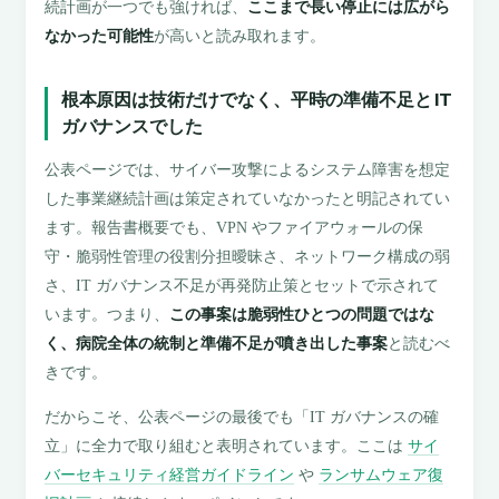
続計画が一つでも強ければ、
ここまで長い停止には広がら
なかった可能性
が高いと読み取れます。
根本原因は技術だけでなく、平時の準備不足と IT
ガバナンスでした
公表ページでは、サイバー攻撃によるシステム障害を想定
した事業継続計画は策定されていなかったと明記されてい
ます。報告書概要でも、VPN やファイアウォールの保
守・脆弱性管理の役割分担曖昧さ、ネットワーク構成の弱
さ、IT ガバナンス不足が再発防止策とセットで示されて
います。つまり、
この事案は脆弱性ひとつの問題ではな
く、病院全体の統制と準備不足が噴き出した事案
と読むべ
きです。
だからこそ、公表ページの最後でも「IT ガバナンスの確
立」に全力で取り組むと表明されています。ここは
サイ
バーセキュリティ経営ガイドライン
や
ランサムウェア復