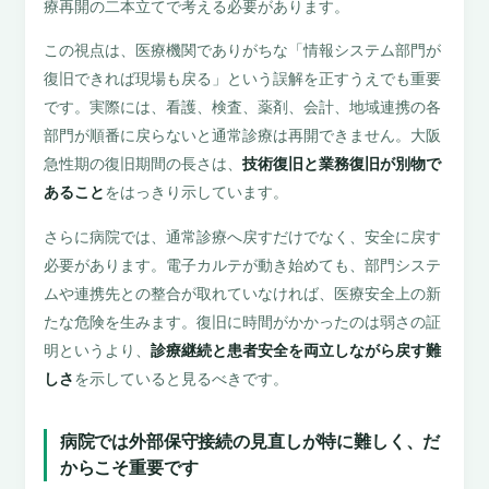
療再開の二本立てで考える必要があります。
この視点は、医療機関でありがちな「情報システム部門が
復旧できれば現場も戻る」という誤解を正すうえでも重要
です。実際には、看護、検査、薬剤、会計、地域連携の各
部門が順番に戻らないと通常診療は再開できません。大阪
急性期の復旧期間の長さは、
技術復旧と業務復旧が別物で
あること
をはっきり示しています。
さらに病院では、通常診療へ戻すだけでなく、安全に戻す
必要があります。電子カルテが動き始めても、部門システ
ムや連携先との整合が取れていなければ、医療安全上の新
たな危険を生みます。復旧に時間がかかったのは弱さの証
明というより、
診療継続と患者安全を両立しながら戻す難
しさ
を示していると見るべきです。
病院では外部保守接続の見直しが特に難しく、だ
からこそ重要です