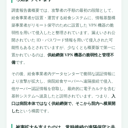
調査報告書概要では、攻撃者の手順の最初の段階として、
給食事業者が設置・運営する給食システムに、情報基盤構
築事業者がリモート保守のために設置した VPN 機器の脆
弱性を用いて侵入したと整理されています。漏えいされ公
開されていた ID・パスワード情報を用いて侵入された可
能性もあるとされていますが、少なくとも概要版で第一に
置かれているのは、
供給網側 VPN 機器の脆弱性と管理不
備
です。
その後、給食事業者内データセンターで脆弱な認証情報に
より攻撃が拡大し、病院給食サーバーへ遠隔接続で侵入、
他サーバー認証情報を窃取し、最終的に電子カルテを含む
基幹システムへ波及したと説明されています。つまり、
入
口は病院本体ではなく供給網側で、そこから院内へ横展開
した
という構図です。
被害拡大を支えたのは、常時接続の遠隔保守と共