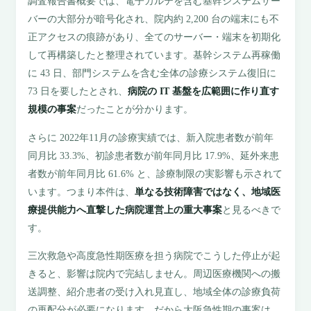
調査報告書概要では、電子カルテを含む基幹システムサー
バーの大部分が暗号化され、院内約 2,200 台の端末にも不
正アクセスの痕跡があり、全てのサーバー・端末を初期化
して再構築したと整理されています。基幹システム再稼働
に 43 日、部門システムを含む全体の診療システム復旧に
73 日を要したとされ、
病院の IT 基盤を広範囲に作り直す
規模の事案
だったことが分かります。
さらに 2022年11月の診療実績では、新入院患者数が前年
同月比 33.3%、初診患者数が前年同月比 17.9%、延外来患
者数が前年同月比 61.6% と、診療制限の実影響も示されて
います。つまり本件は、
単なる技術障害ではなく、地域医
療提供能力へ直撃した病院運営上の重大事案
と見るべきで
す。
三次救急や高度急性期医療を担う病院でこうした停止が起
きると、影響は院内で完結しません。周辺医療機関への搬
送調整、紹介患者の受け入れ見直し、地域全体の診療負荷
の再配分が必要になります。だから大阪急性期の事案は、