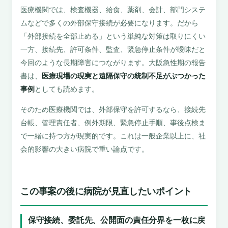
医療機関では、検査機器、給食、薬剤、会計、部門システ
ムなどで多くの外部保守接続が必要になります。だから
「外部接続を全部止める」という単純な対策は取りにくい
一方、接続先、許可条件、監査、緊急停止条件が曖昧だと
今回のような長期障害につながります。大阪急性期の報告
書は、
医療現場の現実と遠隔保守の統制不足がぶつかった
事例
としても読めます。
そのため医療機関では、外部保守を許可するなら、接続先
台帳、管理責任者、例外期限、緊急停止手順、事後点検ま
で一緒に持つ方が現実的です。これは一般企業以上に、社
会的影響の大きい病院で重い論点です。
この事案の後に病院が見直したいポイント
保守接続、委託先、公開面の責任分界を一枚に戻