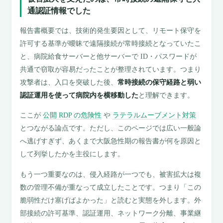
通認証情報でした
報告書概要では、技術的発生要因として、リモート保守を
許可する基準が曖昧で遠隔接続が常時接続となっていたこ
と、病院給食サーバーと他サーバーで ID・パスワードが
共通で窃取が容易だったことが整理されています。つまり
攻撃者は、入口を突破した後、
常時接続の保守経路と弱い
認証運用を使って病院内を横移動した
と理解できます。
ここが
公開 RDP の危険性
や
ラテラルムーブメント対策
とつながる論点です。ただし、このページでは広い一般論
へ逃げすぎず、あくまで大阪急性期の報告書が何を原因と
して列挙したかを主役にします。
もう一つ重要なのは、侵入経路が一つでも、被害拡大は複
数の管理不備が重なって成立したことです。つまり「この
脆弱性だけ塞げばよかった」と読むと実態を外します。外
部接続の許可基準、認証運用、ネットワーク分離、事業継