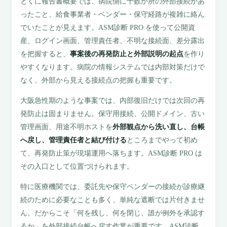
とくに報告書概要では、病院側に十数か所の外部接続があ
ったこと、給食事業者・ベンダー・保守経路が複雑に絡ん
でいたことが見えます。ASM診断 PRO を使って公開資
産、ログイン画面、管理責任者、不明な接続面、差分露出
を把握すると、
事案後の再発防止と外部説明の起点
を作り
やすくなります。病院の情報システムでは内部対策だけで
なく、外部から見える接続点の把握も重要です。
大阪急性期のような事案では、内部復旧だけでは次回の再
発防止は固まりません。保守用接続、公開ドメイン、古い
管理画面、用途不明ホストを
外部観点から洗い直し、台帳
へ戻し、管理責任者と結び付ける
ところまでやって初め
て、再発防止策が現場運用へ落ちます。ASM診断 PRO は
その入口として位置づけられます。
特に医療機関では、委託先や保守ベンダーの接続が診療継
続のために必要なことも多く、単純な遮断では片付きませ
ん。だからこそ「何を残し、何を閉じ、誰が例外を承認す
るか」を外部接続台帳へ戻す作業が重要です。ASM診断