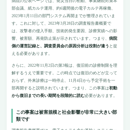
病院の公表ページでは、発災当日の初動、事業継続対策本
部会議、紙カルテ運用、約6週間後の電子カルテ再稼働、
2023年1月11日の部門システム再開までが整理されていま
す。これに対して、2023年3月28日の調査報告書概要で
は、攻撃者の侵入手順、技術的発生要因、診療実績への影
響、被害額、再発防止策が示されています。つまり、
病院
側の運営記録と、調査委員会の原因分析は役割が違う
と捉
える必要があります。
さらに、2022年11月2日の第3報は、復旧前の診療制限を理
解するうえで重要です。この時点では復旧のめどが立って
おらず、外来診療は一時停止、11月4日から予定手術を一
部再開すると説明されています。つまり、この事案は
初動
から復旧までの長い期間を段階的に読む
必要があります。
この事案は被害規模と社会影響が非常に大きい部
類です