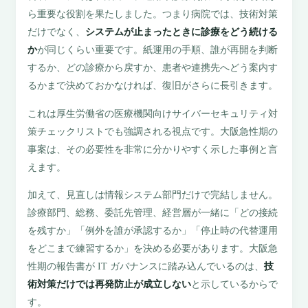
ら重要な役割を果たしました。つまり病院では、技術対策
だけでなく、
システムが止まったときに診療をどう続ける
か
が同じくらい重要です。紙運用の手順、誰が再開を判断
するか、どの診療から戻すか、患者や連携先へどう案内す
るかまで決めておかなければ、復旧がさらに長引きます。
これは厚生労働省の医療機関向けサイバーセキュリティ対
策チェックリストでも強調される視点です。大阪急性期の
事案は、その必要性を非常に分かりやすく示した事例と言
えます。
加えて、見直しは情報システム部門だけで完結しません。
診療部門、総務、委託先管理、経営層が一緒に「どの接続
を残すか」「例外を誰が承認するか」「停止時の代替運用
をどこまで練習するか」を決める必要があります。大阪急
性期の報告書が IT ガバナンスに踏み込んでいるのは、
技
術対策だけでは再発防止が成立しない
と示しているからで
す。