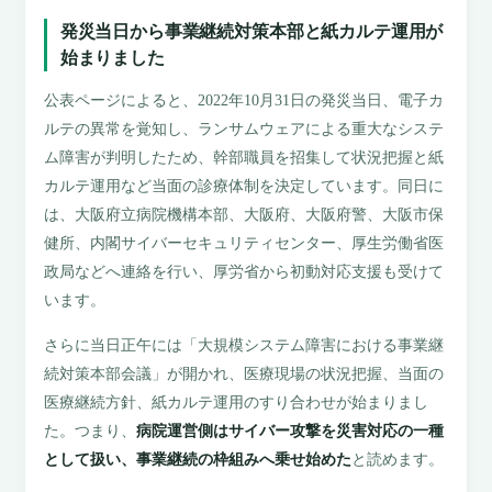
発災当日から事業継続対策本部と紙カルテ運用が
始まりました
公表ページによると、2022年10月31日の発災当日、電子カ
ルテの異常を覚知し、ランサムウェアによる重大なシステ
ム障害が判明したため、幹部職員を招集して状況把握と紙
カルテ運用など当面の診療体制を決定しています。同日に
は、大阪府立病院機構本部、大阪府、大阪府警、大阪市保
健所、内閣サイバーセキュリティセンター、厚生労働省医
政局などへ連絡を行い、厚労省から初動対応支援も受けて
います。
さらに当日正午には「大規模システム障害における事業継
続対策本部会議」が開かれ、医療現場の状況把握、当面の
医療継続方針、紙カルテ運用のすり合わせが始まりまし
た。つまり、
病院運営側はサイバー攻撃を災害対応の一種
として扱い、事業継続の枠組みへ乗せ始めた
と読めます。