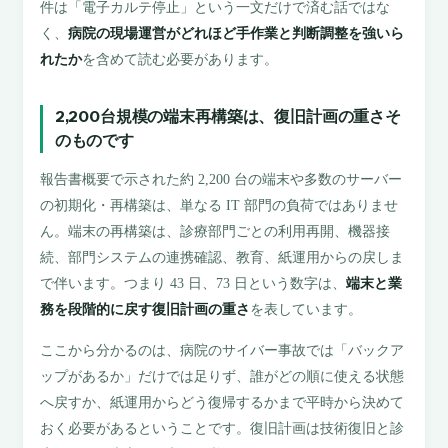
件は「電子カルテ停止」という一文だけで済む話ではな
く、
病院の現場運営がどれほど手作業と判断調整を強いら
れたか
を含めて読む必要があります。
2,200台規模の端末再構築は、復旧計画の重さそ
のものです
報告書概要で示された約 2,200 台の端末や多数のサーバー
の初期化・再構築は、単なる IT 部門の負荷ではありませ
ん。端末の再構築は、診療部門ごとの利用再開、機器接
続、部門システムの連携確認、教育、紙運用からの戻しま
で伴います。つまり 43 日、73 日という数字は、
端末と業
務を段階的に戻す復旧計画の重さ
を表しています。
ここから分かるのは、病院のサイバー事故では「バックア
ップがあるか」だけでは足りず、誰がどの順に使える状態
へ戻すか、紙運用からどう復帰するかまで平時から決めて
おく必要があるということです。復旧計画は技術復旧と診