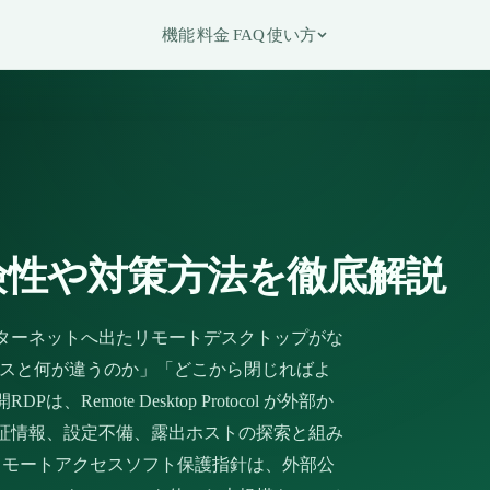
機能
料金
FAQ
使い方
険性や対策方法を徹底解説
ンターネットへ出たリモートデスクトップがな
セスと何が違うのか」「どこから閉じればよ
emote Desktop Protocol が外部か
証情報、設定不備、露出ホストの探索と組み
のリモートアクセスソフト保護指針は、外部公