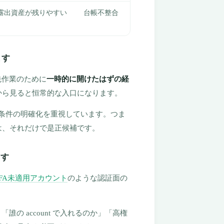
露出資産が残りやすい
台帳不整合
ます
先作業のために
一時的に開けたはずの経
から見ると恒常的な入口になります。
用条件の明確化を重視しています。つま
は、それだけで是正候補です。
ます
FA未適用アカウント
のような認証面の
の account で入れるのか」「高権