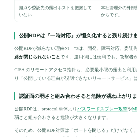
拠点や委託先の露出ホストを把握して
本社管理外の外部
いない
からです。
公開RDPは『一時対応』が恒久化すると残り続け
公開RDPが減らない理由の一つは、開発、障害対応、委託
路が閉じられないこと
です。運用側には便利でも、攻撃者
CISA のリモートアクセス指針も、必要最小限の露出と利
り「公開している理由が説明できないリモートサービス」
認証面の弱さと組み合わさると危険が跳ね上がり
公開RDPは、protocol 単体より
パスワードスプレー攻撃
や
M
弱さと組み合わさると危険が大きくなります。
そのため、公開RDP対策は「ポートを閉じる」だけでなく、「誰