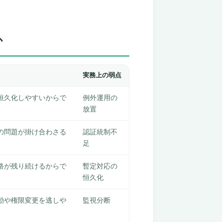
か
実務上の弱点
恒久化しやすいからで
例外運用の
放置
の問題が掛け合わさる
認証統制不
足
路が残り続けるからで
暫定対応の
恒久化
動や権限変更を逃しや
監視分断