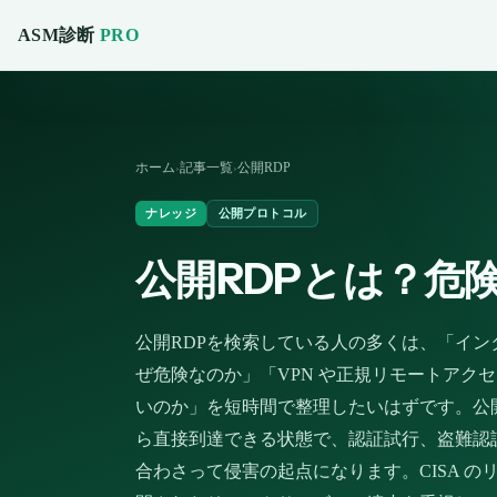
ASM診断
PRO
ホーム
記事一覧
公開RDP
›
›
ナレッジ
公開プロトコル
公開RDPとは？危
公開RDPを検索している人の多くは、「イ
ぜ危険なのか」「VPN や正規リモートアク
いのか」を短時間で整理したいはずです。公開RDPは、R
ら直接到達できる状態で、認証試行、盗難認
合わさって侵害の起点になります。CISA 