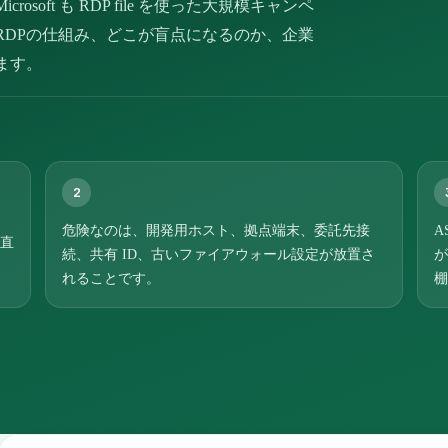
oft も RDP file を使った大規模キャンペ
RDPの仕組み、どこが盲点になるのか、企業
ます。
2
危険なのは、開発用ホスト、拠点端末、委託先接
A
ら直
続、共有 ID、古いファイアウォール設定が放置さ
が
れることです。
棚