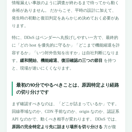
情報漏えい事故のように調査が終わるまで待ってから動く
余裕がありません。 だからこそ、平時の設計に加えて、
発生時の初動と復旧判定をあらかじめ決めておく必要があ
ります。
特に、DDoS はベンダーへ丸投げしやすい一方で、最終的
に「どの host を優先的に守るか」「どこまで機能縮退を許
容するか」「いつ対外告知を出すか」は自社判断になりま
す。
緩和開始、機能縮退、復旧確認の三つの節目
を持つ
と、現場が迷いにくくなります。
最初の10分でやるべきことは、原因特定より経路
の切り分けです
まず確認すべきなのは、「どこが詰まっているか」です。
回線帯域なのか、CDN 手前なのか、origin なのか、認証系
API なのかで、動くべき相手が変わります。 DDoS では、
原因の完全特定より先に詰まり場所を切り分ける
方が復