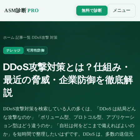
ASM診断
PRO
メニュー
無料で診断
ホーム
記事一覧
DDoS攻撃 対策
›
›
ナレッジ
可用性防御
DDoS攻撃対策とは？仕組み・
最近の脅威・企業防御を徹底解
説
DDoS攻撃対策を検索している人の多くは、「DDoS は結局どん
な攻撃なのか」「ボリューム型、プロトコル型、アプリケーシ
ョン型はどう違うのか」「自社は何をどこまで備えればよいの
か」を短時間で整理したいはずです。DDoS は、多数の送信元