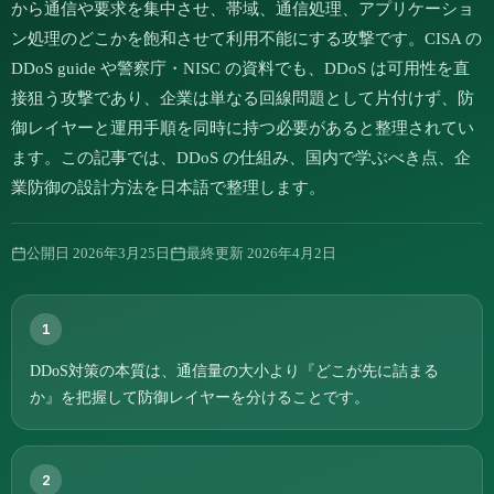
から通信や要求を集中させ、帯域、通信処理、アプリケーショ
ン処理のどこかを飽和させて利用不能にする攻撃です。CISA の
DDoS guide や警察庁・NISC の資料でも、DDoS は可用性を直
接狙う攻撃であり、企業は単なる回線問題として片付けず、防
御レイヤーと運用手順を同時に持つ必要があると整理されてい
ます。この記事では、DDoS の仕組み、国内で学ぶべき点、企
業防御の設計方法を日本語で整理します。
公開日
2026年3月25日
最終更新
2026年4月2日
1
DDoS対策の本質は、通信量の大小より『どこが先に詰まる
か』を把握して防御レイヤーを分けることです。
2