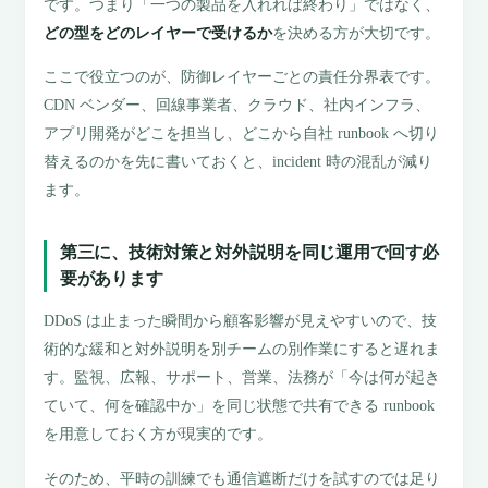
です。つまり「一つの製品を入れれば終わり」ではなく、
どの型をどのレイヤーで受けるか
を決める方が大切です。
ここで役立つのが、防御レイヤーごとの責任分界表です。
CDN ベンダー、回線事業者、クラウド、社内インフラ、
アプリ開発がどこを担当し、どこから自社 runbook へ切り
替えるのかを先に書いておくと、incident 時の混乱が減り
ます。
第三に、技術対策と対外説明を同じ運用で回す必
要があります
DDoS は止まった瞬間から顧客影響が見えやすいので、技
術的な緩和と対外説明を別チームの別作業にすると遅れま
す。監視、広報、サポート、営業、法務が「今は何が起き
ていて、何を確認中か」を同じ状態で共有できる runbook
を用意しておく方が現実的です。
そのため、平時の訓練でも通信遮断だけを試すのでは足り