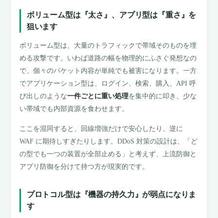
ボリューム型は『太さ』、アプリ型は『重さ』を
狙います
ボリューム型は、大量のトラフィックで帯域そのものを埋
める攻撃です。いわば道路の幅を物理的にふさぐ発想なの
で、個々のパケット内容が単純でも被害になります。一方
でアプリケーション型は、ログイン、検索、購入、API 呼
び出しのような
一件ごとに重い処理
を集中的に叩き、少な
い帯域でも内部資源を食わせます。
ここを混同すると、回線増強だけで安心したり、逆に
WAF に期待しすぎたりします。DDoS 対策の設計は、「ど
の型でも一つの装置が全部止める」と考えず、上流防御と
アプリ防御を分けて持つ方が現実的です。
プロトコル型は『機器の持久力』が弱点になりま
す