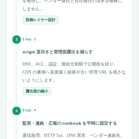
を整理し、ベンダー責任と自社責任の境界を曖昧に
しません。
防御レイヤー設計
Step 3
3
origin 直叩きと管理面露出を減らす
DNS、ACL、認証、接続元制限で公開面を絞り、
CDN の裏側へ直接届く経路や古い管理 URL を残さな
いようにします。
露出面の縮小
Step 4
4
監視・連絡・広報の runbook を平時に固定する
通信急増、HTTP 5xx、DNS 異常、ベンダー連絡先、