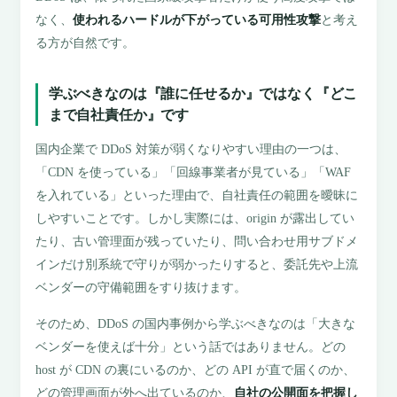
なく、
使われるハードルが下がっている可用性攻撃
と考え
る方が自然です。
学ぶべきなのは『誰に任せるか』ではなく『どこ
まで自社責任か』です
国内企業で DDoS 対策が弱くなりやすい理由の一つは、
「CDN を使っている」「回線事業者が見ている」「WAF
を入れている」といった理由で、自社責任の範囲を曖昧に
しやすいことです。しかし実際には、origin が露出してい
たり、古い管理面が残っていたり、問い合わせ用サブドメ
インだけ別系統で守りが弱かったりすると、委託先や上流
ベンダーの守備範囲をすり抜けます。
そのため、DDoS の国内事例から学ぶべきなのは「大きな
ベンダーを使えば十分」という話ではありません。どの
host が CDN の裏にいるのか、どの API が直で届くのか、
どの管理画面が外へ出ているのか、
自社の公開面を把握し