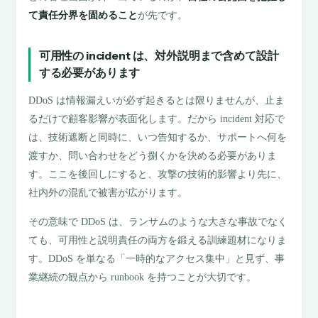
て責任分界を固めること
が先です。
可用性の incident は、対外説明まで含めて設計
する必要があります
DDoS は情報漏えいが必ず起きるとは限りませんが、止ま
るだけで顧客影響が表面化します。だから incident 対応で
は、技術遮断と同時に、いつ告知するか、サポートへ何を
渡すか、問い合わせをどう捌くかを決める必要がありま
す。ここを後回しにすると、攻撃の技術的影響より先に、
社内外の混乱で被害が広がります。
その意味で DDoS は、ランサムのような大きな事故でなく
ても、可用性と説明責任の両方を鍛える訓練題材になりま
す。DDoS を単なる「一時的なアクセス集中」と見ず、事
業継続の観点から runbook を持つことが大切です。