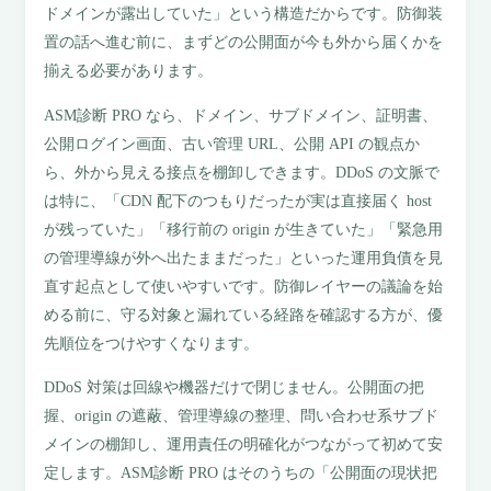
ドメインが露出していた」という構造だからです。防御装
置の話へ進む前に、まずどの公開面が今も外から届くかを
揃える必要があります。
ASM診断 PRO なら、ドメイン、サブドメイン、証明書、
公開ログイン画面、古い管理 URL、公開 API の観点か
ら、外から見える接点を棚卸しできます。DDoS の文脈で
は特に、「CDN 配下のつもりだったが実は直接届く host
が残っていた」「移行前の origin が生きていた」「緊急用
の管理導線が外へ出たままだった」といった運用負債を見
直す起点として使いやすいです。防御レイヤーの議論を始
める前に、守る対象と漏れている経路を確認する方が、優
先順位をつけやすくなります。
DDoS 対策は回線や機器だけで閉じません。公開面の把
握、origin の遮蔽、管理導線の整理、問い合わせ系サブド
メインの棚卸し、運用責任の明確化がつながって初めて安
定します。ASM診断 PRO はそのうちの「公開面の現状把