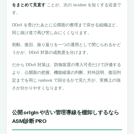
をまとめて見直す
ことが、次の incident を短くする近道で
す。
DDoS を受けたあとに公開面の整理まで戻せる組織ほど、
同じ抜け道で再び苦しみにくくなります。
初動、復旧、振り返りを一つの運用として閉じられるかど
うかが、DDoS 対策の成熟度を分けます。
だから DDoS 対策は、防御装置の導入可否だけで評価する
より、公開面の把握、機能縮退の判断、対外説明、復旧判
定までを同じ runbook で回せるかで見た方が、実務上の強
さが分かりやすくなります。
公開 origin や古い管理導線を棚卸しするなら
ASM診断 PRO