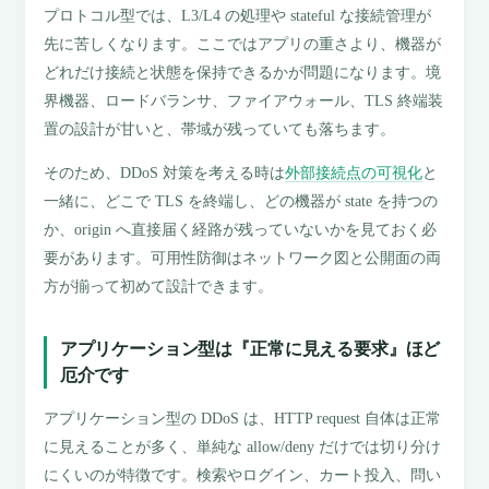
プロトコル型では、L3/L4 の処理や stateful な接続管理が
先に苦しくなります。ここではアプリの重さより、機器が
どれだけ接続と状態を保持できるかが問題になります。境
界機器、ロードバランサ、ファイアウォール、TLS 終端装
置の設計が甘いと、帯域が残っていても落ちます。
そのため、DDoS 対策を考える時は
外部接続点の可視化
と
一緒に、どこで TLS を終端し、どの機器が state を持つの
か、origin へ直接届く経路が残っていないかを見ておく必
要があります。可用性防御はネットワーク図と公開面の両
方が揃って初めて設計できます。
アプリケーション型は『正常に見える要求』ほど
厄介です
アプリケーション型の DDoS は、HTTP request 自体は正常
に見えることが多く、単純な allow/deny だけでは切り分け
にくいのが特徴です。検索やログイン、カート投入、問い