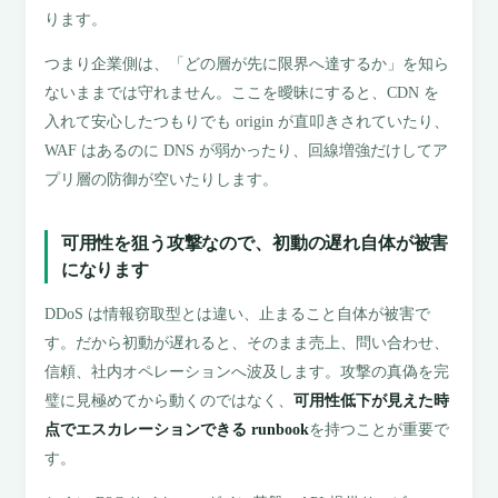
ります。
つまり企業側は、「どの層が先に限界へ達するか」を知ら
ないままでは守れません。ここを曖昧にすると、CDN を
入れて安心したつもりでも origin が直叩きされていたり、
WAF はあるのに DNS が弱かったり、回線増強だけしてア
プリ層の防御が空いたりします。
可用性を狙う攻撃なので、初動の遅れ自体が被害
になります
DDoS は情報窃取型とは違い、止まること自体が被害で
す。だから初動が遅れると、そのまま売上、問い合わせ、
信頼、社内オペレーションへ波及します。攻撃の真偽を完
璧に見極めてから動くのではなく、
可用性低下が見えた時
点でエスカレーションできる runbook
を持つことが重要で
す。