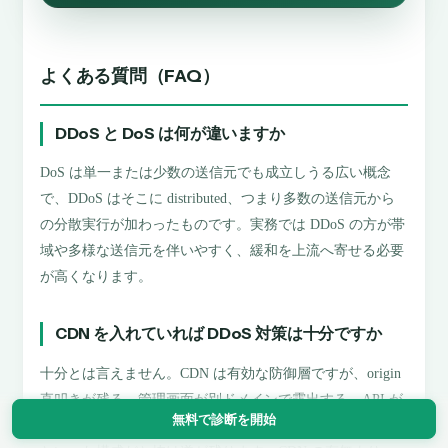
よくある質問（FAQ）
DDoS と DoS は何が違いますか
DoS は単一または少数の送信元でも成立しうる広い概念
で、DDoS はそこに distributed、つまり多数の送信元から
の分散実行が加わったものです。実務では DDoS の方が帯
域や多様な送信元を伴いやすく、緩和を上流へ寄せる必要
が高くなります。
CDN を入れていれば DDoS 対策は十分ですか
十分とは言えません。CDN は有効な防御層ですが、origin
直叩きが残る、管理画面が別ドメインで露出する、API が
無料で診断を開始
CDN の裏にいない、問い合わせ系サブドメインが未保護