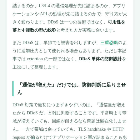
詰まるのか、L3/L4 の通信処理が先に詰まるのか、アプリ
ケーションや API の処理が先に詰まるのかで、守り方が大
きく変わります。DDoS は一つの技術ではなく、
可用性を
落とす複数の型の総称
と考えた方が実務に合います。
また DDoS は、単独でも被害を出しますが、
三重恐喝
のよ
うに追加圧力として使われる場合もあります。ただし本記
事では extortion の一部ではなく、
DDoS 単体の防御設計
を
主役にして整理します。
『通信が増えた』だけでは、防御判断に足りませ
ん
DDoS 対策で最初につまずきやすいのは、「通信量が増え
たから DDoS だ」と雑に判断することです。平常時より帯
域が増えていても、回線が耐えるなら問題は顕在化しませ
ん。一方で帯域は余っていても、TLS handshake や HTTP
request が偏るだけでアプリケーション層が詰まることもあ