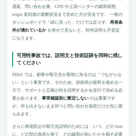
遅延、問い合わせ量、CDN や上流ベンダーの緩和状態、
origin 直到達の遮断状況まで含めた方が安全です。 一枚の
ダッシュボードで「緑に戻った」だけでは足りず、
再発条
件が潰れているか
を併せて見ないと、対外説明も不安定
になります。
可用性事故では、説明文と技術証跡を同時に残し
てください
DDoS では、顧客や取引先が最初に知るのは「つながらな
い」という事実です。そのため、技術班が緩和を進める一
方で、サポートと広報が何を説明するかを並行で決める必
要があります。
事実確認前に断定しない
のは重要です
が、何も出さないまま待つと問い合わせ負荷だけが先に膨
らみます。
さらに再発防止や取引先説明のためには、いつ、どの host
に、どの型の負荷が来て、どの緩和が効いたかを残す必要