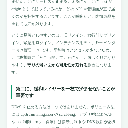
ません。どのサービスが止まると困るのか、どの host が
origin として残っているのか、どの API や管理面が直で届
くのかを把握することです。ここが曖昧だと、防御製品を
重ねても穴が残ります。
とくに見落としやすいのは、旧ドメイン、移行前サブドメ
イン、緊急用ログイン、メンテナンス用画面、外部ベンダ
ー向け管理 URL です。平常時はアクセスが少ないため、
いざ攻撃時に「そこも開いていたのか」と気づく形になり
やすく、
守りの薄い面から可用性が崩れる
原因になりま
す。
第二に、緩和レイヤーを一枚で済ませないことが
重要です
DDoS を止める方法は一つではありません。ボリューム型
には upstream mitigation や scrubbing、アプリ型には WAF
や bot 制御、origin 保護には接続元制限や DNS 設計が必要