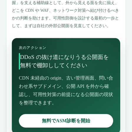
握」を支える補助線として、外から見える面を先に揃え、
どこを CDN や WAF、ネットワーク対策へ結び付けるべき
かの判断を助けます。可用性防御を設計する最初の一歩と
して、まずは自社の外部公開面を見直してください。
次のアクション
DDoS の抜け道になりうる公開面を
無料で棚卸ししてください
CDN 未経由の origin、古い管理画面、問い合
わせ系サブドメイン、公開 API を外から確
認し、可用性対策の前提になる公開面の現状
を整理できます。
無料でASM診断を開始