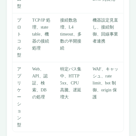
型
プ
TCP/IP 処
接続数急
機器設定見直
ロ
理、state
増、L4
し、接続制
ト
table、機
timeout、多
御、回線事業
コ
器の接続
数の半開接
者連携
ル
処理
続
型
ア
Web、
特定パス集
WAF、キャッ
プ
API、認
中、HTTP
シュ、rate
リ
証、検
5xx、CPU
limit、bot 制
ケ
索、DB
高騰、遅延
御、origin 保
ー
の処理
増大
護
シ
ョ
ン
型