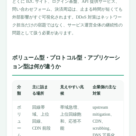
とくに B2C サイト、ログイン基盤、API 提供サービス、
問い合わせフォーム、決済周辺は、止まる時間が短くても
外部影響がすぐ可視化されます。DDoS 対策はネットワー
ク担当だけの宿題ではなく、サービス運営全体の継続性の
問題として扱う必要があります。
ボリューム型・プロトコル型・アプリケーシ
ョン型は何が違うか
分
主に詰ま
見えやすい兆
企業側の主な
類
る場所
候
対策
ボ
回線帯
帯域急増、
upstream
リ
域、上位
上位回線飽
mitigation、
ュ
回線、
和、応答不
CDN、
ー
CDN 前段
能
scrubbing、
ム
DNS 冗長化