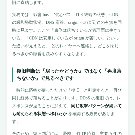
旧に直結します。
実務では、影響 host、特定パス、TLS 終端の状態、CDN
の緩和発動状況、DNS 応答、origin への直到達の有無を同
時に見ます。ここで「表側は落ちているが管理面は生きて
いる」「CDN は安定しているが origin が苦しい」といっ
た違いが見えると、 どのレイヤーへ連絡し、どこを閉じ
るべきかの順番を決めやすくなります。
復旧判断は『戻ったかどうか』ではなく『再度落
ちないか』で見るべきです
一時的に応答が戻っただけで「復旧」と判定すると、再び
同じ経路で落ちることがあります。DDoS の復旧では、レ
スポンスが返ることに加えて、
同じ攻撃パターンが続いて
も耐えられる状態へ移れたか
を確認する必要がありま
す。
そのため、復旧判定には、帯域、HTTP 応答、主要 API の