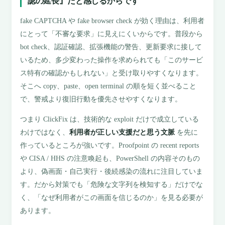
認の延長』だと感じるからです
fake CAPTCHA や fake browser check が効く理由は、利用者
にとって「不審な要求」に見えにくいからです。普段から
bot check、認証確認、拡張機能の警告、更新要求に接して
いるため、多少変わった操作を求められても「このサービ
ス特有の確認かもしれない」と受け取りやすくなります。
そこへ copy、paste、open terminal の順を短く並べること
で、警戒より復旧行動を優先させやすくなります。
つまり ClickFix は、技術的な exploit だけで成立している
わけではなく、
利用者が正しい支援だと思う文脈
を先に
作っているところが強いです。Proofpoint の recent reports
や CISA / HHS の注意喚起も、PowerShell の内容そのもの
より、偽画面・自己実行・後続感染の流れに注目していま
す。だから対策でも「危険な文字列を検知する」だけでな
く、「なぜ利用者がこの画面を信じるのか」を見る必要が
あります。