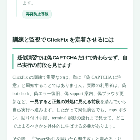
ます。
再発防止導線
訓練と監視で ClickFix を定着させるには
疑似演習では偽 CAPTCHA だけで終わらせず、自
己実行の前段を見せます
ClickFix の訓練で重要なのは、単に『偽 CAPTCHA に注
意』と周知することではありません。実際の利用者は、偽
bot check、偽エラー復旧、偽 support 案内、偽ブラウザ更
新など、
一見すると正規の対処に見える前段
を踏んでから
自己実行へ進みます。したがって疑似演習でも、copy ボタ
ン、貼り付け手順、terminal 起動の流れまで見せて、どこ
で止まるべきかを具体的に学ばせる必要があります。
その際、『PowerShell を開いたら即失敗』と責めるより