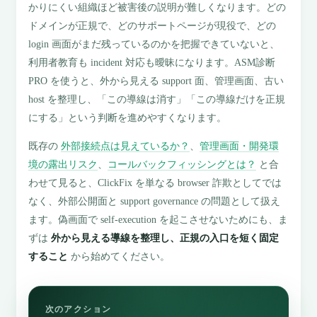
かりにくい組織ほど被害後の説明が難しくなります。どの
ドメインが正規で、どのサポートページが現役で、どの
login 画面がまだ残っているのかを把握できていないと、
利用者教育も incident 対応も曖昧になります。ASM診断
PRO を使うと、外から見える support 面、管理画面、古い
host を整理し、「この導線は消す」「この導線だけを正規
にする」という判断を進めやすくなります。
既存の
外部接続点は見えているか？
、
管理画面・開発環
境の露出リスク
、
コールバックフィッシングとは？
と合
わせて見ると、ClickFix を単なる browser 詐欺としてでは
なく、外部公開面と support governance の問題として扱え
ます。偽画面で self-execution を起こさせないためにも、ま
ずは
外から見える導線を整理し、正規の入口を短く固定
すること
から始めてください。
次のアクション