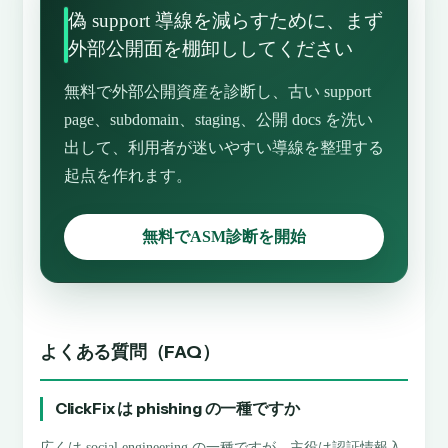
偽 support 導線を減らすために、まず
外部公開面を棚卸ししてください
無料で外部公開資産を診断し、古い support
page、subdomain、staging、公開 docs を洗い
出して、利用者が迷いやすい導線を整理する
起点を作れます。
無料でASM診断を開始
よくある質問（FAQ）
ClickFix は phishing の一種ですか
広くは social engineering の一種ですが、主役は認証情報入