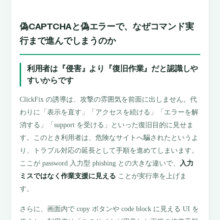
偽CAPTCHAと偽エラーで、なぜコマンド実
行まで進んでしまうのか
利用者は『侵害』より『復旧作業』だと認識しや
すいからです
ClickFix の誘導は、攻撃の雰囲気を前面に出しません。代
わりに「表示を直す」「アクセスを続ける」「エラーを解
消する」「support を受ける」といった復旧目的に見せま
す。このとき利用者は、危険なサイトへ騙されたというよ
り、トラブル対応の延長として手順を進めてしまいます。
ここが password 入力型 phishing との大きな違いで、
入力
ミスではなく作業支援に見える
ことが実行率を上げま
す。
さらに、画面内で copy ボタンや code block に見える UI を