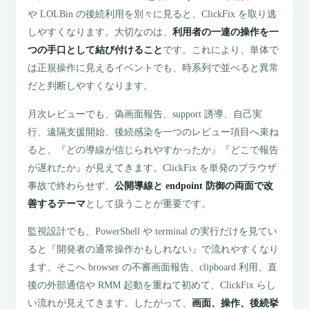
や LOLBin の後続利用を別々に見ると、ClickFix を取り逃
しやすくなります。大切なのは、
利用者の一連の操作を一
つの手口として結び付けること
です。これにより、単体で
は正規操作に見えるイベントでも、時系列で並べると異常
だと判断しやすくなります。
月次レビューでも、偽画面報告、support 誘導、自己実
行、遠隔支援開始、後続感染を一つのレビュー項目へ束ね
ると、『どの導線が信じられやすかったか』『どこで報告
が遅れたか』が見えてきます。ClickFix を単発のブラウザ
事故で終わらせず、
公開導線と endpoint 防御の両面で改
善するテーマ
として扱うことが重要です。
監視設計でも、PowerShell や terminal の実行だけを見てい
ると『開発者の通常操作かもしれない』で流れやすくなり
ます。そこへ browser の不審画面報告、clipboard 利用、直
後の外部通信や RMM 起動を重ねて初めて、ClickFix らし
い流れが見えてきます。したがって、
画面、操作、後続挙