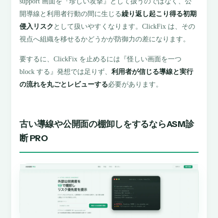
support 画面を『珍しい攻撃』として扱うのではなく、公
開導線と利用者行動の間に生じる
繰り返し起こり得る初期
侵入リスク
として扱いやすくなります。ClickFix は、その
視点へ組織を移せるかどうかが防御力の差になります。
要するに、ClickFix を止めるには『怪しい画面を一つ
block する』発想では足りず、
利用者が信じる導線と実行
の流れを丸ごとレビューする
必要があります。
古い導線や公開面の棚卸しをするならASM診
断 PRO