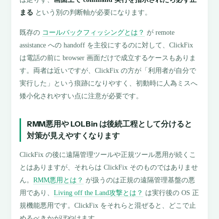
まる
という別の判断軸が必要になります。
既存の
コールバックフィッシングとは？
が remote
assistance への handoff を主役にするのに対して、ClickFix
は電話の前に browser 画面だけで成立するケースもありま
す。両者は近いですが、ClickFix の方が「利用者が自分で
実行した」という痕跡になりやすく、初動時に人為ミスへ
矮小化されやすい点に注意が必要です。
RMM悪用や LOLBin は後続工程として分けると
対策が見えやすくなります
ClickFix の後に遠隔管理ツールや正規ツール悪用が続くこ
とはありますが、それらは ClickFix そのものではありませ
ん。
RMM悪用とは？
が扱うのは正規の遠隔管理基盤の悪
用であり、
Living off the Land攻撃とは？
は実行後の OS 正
規機能悪用です。ClickFix をそれらと混ぜると、どこで止
めるべきかがぼやけます。