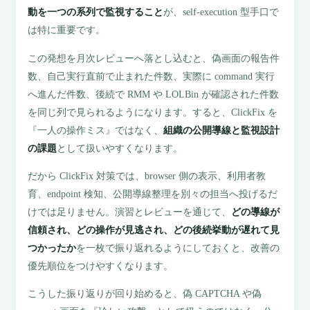
動を一つの系列で監視すること
が、self-execution 型手口で
は特に重要です。
この発想を月次レビューへ落とし込むと、偽画面の報告件
数、自己実行直前で止まれた件数、実際に command 実行
へ進んだ件数、後続で RMM や LOLBin が確認された件数
を同じ列で見られるようになります。すると、ClickFix を
『一人の操作ミス』ではなく、
組織の公開導線と監視設計
の課題
として扱いやすくなります。
だから ClickFix 対策では、browser 側の表示、利用者教
育、endpoint 検知、公開導線整理を別々の担当へ投げるだ
けでは足りません。演習とレビューを通じて、
どの導線が
信頼され、どの操作が見逃され、どの後続挙動が遅れて見
つかったか
を一枚で振り返れるようにしておくと、改善の
優先順位をつけやすくなります。
こうした振り返りが回り始めると、偽 CAPTCHA や偽