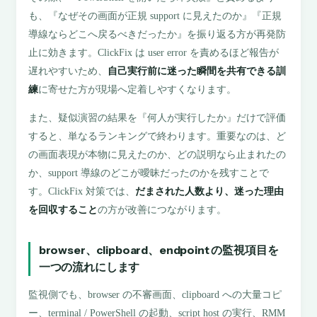
も、『なぜその画面が正規 support に見えたのか』『正規
導線ならどこへ戻るべきだったか』を振り返る方が再発防
止に効きます。ClickFix は user error を責めるほど報告が
遅れやすいため、
自己実行前に迷った瞬間を共有できる訓
練
に寄せた方が現場へ定着しやすくなります。
また、疑似演習の結果を『何人が実行したか』だけで評価
すると、単なるランキングで終わります。重要なのは、ど
の画面表現が本物に見えたのか、どの説明なら止まれたの
か、support 導線のどこが曖昧だったのかを残すことで
す。ClickFix 対策では、
だまされた人数より、迷った理由
を回収すること
の方が改善につながります。
browser、clipboard、endpoint の監視項目を
一つの流れにします
監視側でも、browser の不審画面、clipboard への大量コピ
ー、terminal / PowerShell の起動、script host の実行、RMM