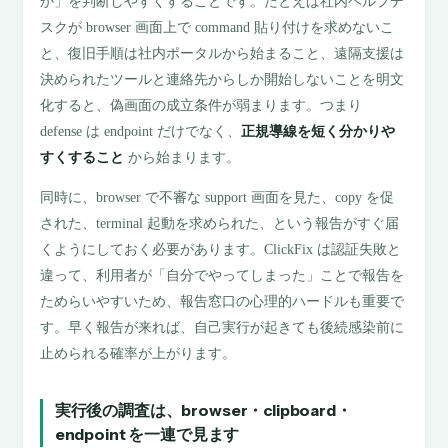
か」を判断しやすくすることです。たとえば社内ヘルプデ
スクが browser 画面上で command 貼り付けを求めないこ
と、復旧手順は社内ポータルから始まること、遠隔支援は
決められたツールと連絡先からしか開始しないことを明文
化すると、偽画面の成立条件が弱まります。つまり
defense は endpoint だけでなく、
正規導線を短く分かりや
すくすること
から始まります。
同時に、browser で不審な support 画面を見た、copy を促
された、terminal 起動を求められた、という報告がすぐ届
くようにしておく必要があります。ClickFix は認証失敗と
違って、利用者が「自分でやってしまった」ことで報告を
ためらいやすいため、報告窓口の心理的ハードルも重要で
す。早く報告が来れば、自己実行が起きても後続感染前に
止められる確率が上がります。
実行後の調査は、browser・clipboard・
endpoint を一連で見ます