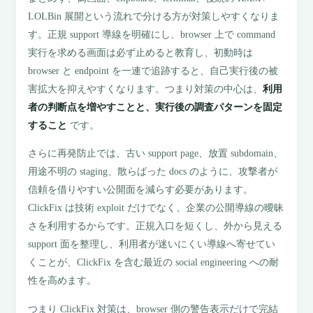
LOLBin 展開という流れで分ける方が対策しやすくなりま
す。正規 support 導線を明確にし、browser 上で command
実行を求める画面は必ず止めると教育し、初動時は
browser と endpoint を一連で追跡すると、自己実行後の被
害拡大を抑えやすくなります。つまり対策の中心は、
利用
者の判断点を増やすことと、実行後の調査パターンを固定
すること
です。
さらに再発防止では、古い support page、放置 subdomain、
用途不明の staging、散らばった docs のように、攻撃者が
信頼を借りやすい公開面を減らす必要があります。
ClickFix は技術 exploit だけでなく、企業の公開導線の曖昧
さを利用するからです。正規入口を短くし、外から見える
support 面を整理し、利用者が迷いにくい導線へ寄せてい
くことが、ClickFix を含む最近の social engineering への耐
性を高めます。
つまり ClickFix 対策は、browser 側の警告表示だけで完結