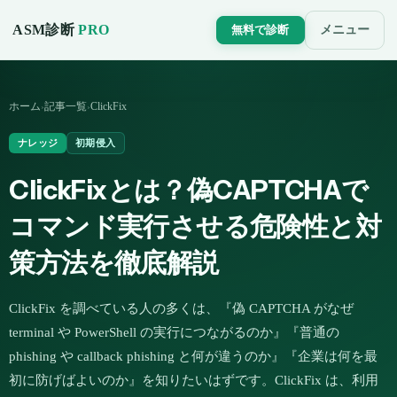
ASM診断
PRO
メニュー
無料で診断
ホーム
記事一覧
ClickFix
›
›
ナレッジ
初期侵入
ClickFixとは？偽CAPTCHAで
コマンド実行させる危険性と対
策方法を徹底解説
ClickFix を調べている人の多くは、『偽 CAPTCHA がなぜ
terminal や PowerShell の実行につながるのか』『普通の
phishing や callback phishing と何が違うのか』『企業は何を最
初に防げばよいのか』を知りたいはずです。ClickFix は、利用