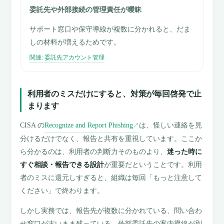
委託先や外部接続の管理責任が曖昧
サポート窓口や保守導線が複数に分かれると、だま
しの材料が増えるためです。
関連: 委託先アカウント管理
利用者のミスだけにすると、対策が毎回啓発で止
まります
CISA の
Recognize and Report Phishing
は、怪しい連絡を見
↗
分けるだけでなく、報告と共有を重視しています。ここか
ら分かるのは、利用者の判断力そのものより、
迷った時に
すぐ相談・報告できる設計
が重要だということです。利用
者のミスに還元しすぎると、組織は毎回「もっと注意して
ください」で終わります。
しかし実務では、報告先が複数に分かれている、問い合わ
せ窓口が古いまま残っている、外部委託先の案内導線が別