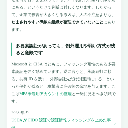
にある、というだけで判断は難しくなります。したがっ
て、企業で被害が大きくなる原因は、人の不注意よりも、
だまされやすい導線を組織が整理できていないこと
にあり
ます。
多要素認証があっても、例外運用や弱い方式が残
ると危険です
Microsoft と CISA はともに、フィッシング耐性のある多要
素認証を強く勧めています。逆に言うと、承認連打に頼
る、共有 ID を残す、外部委託先だけ別運用にする、とい
った例外が残ると、攻撃者に突破後の余地を与えます。こ
こは
MFA未適用アカウントの整理
と一緒に見るべき領域で
す。
2023 年の
USDA が FIDO 認証で認証情報フィッシングを止めた事
↗
例