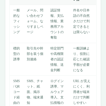
一般
メール、問
認証情
件名や日本
的な
い合わせフ
報、支払
語の不自然
フィ
ォーム、な
情報、業
さだけで判
ッシ
りすましペ
務用アカ
定できると
ング
ージ
ウントの
は限らない
奪取
標的
取引先や幹
特定部門
一般訓練よ
型の
部を装う個
や高権限
り、役割に
誘導
別連絡
者の認証
応じた確認
情報、送
手順が必要
金判断
になる
SMS
SMS、チャ
ログイン
URL が見え
/ QR
ット、紙
誘導、マ
にくく、利
コー
面、掲示
ルウェア
用者が端末
ド経
物、端末通
導入、支
だけで判断
由の
知
払情報の
しやすい