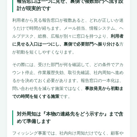
報告窓口は一つに見せ、裏側で複数部門へ流す設
計が現実的です
利用者から見る報告窓口が複数あると、どれが正しいか迷
うだけで時間が経ちます。メール担当、情報システム、ヘ
ルプデスク、総務、広報が別々に窓口を持つより、
利用者
に見せる入口は一つにし、裏側で必要部門へ振り分ける
方
が初動を短くしやすくなります。
その際には、受けた部門が何を確認して、どの条件でアカ
ウント停止、作業履歴失効、取引先確認、社内周知へ進め
るかを決めておく必要があります。報告窓口の一本化は、
問い合わせ先を減らす施策ではなく、
事故発見から初動ま
での時間を短くする施策
です。
対外周知は『本物の連絡先をどう示すか』まで含
めて準備します
フィッシング事案では、社内向け周知だけでなく、顧客や