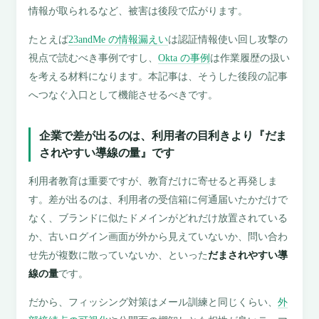
情報が取られるなど、被害は後段で広がります。
たとえば
23andMe の情報漏えい
は認証情報使い回し攻撃の
視点で読むべき事例ですし、
Okta の事例
は作業履歴の扱い
を考える材料になります。本記事は、そうした後段の記事
へつなぐ入口として機能させるべきです。
企業で差が出るのは、利用者の目利きより『だま
されやすい導線の量』です
利用者教育は重要ですが、教育だけに寄せると再発しま
す。差が出るのは、利用者の受信箱に何通届いたかだけで
なく、ブランドに似たドメインがどれだけ放置されている
か、古いログイン画面が外から見えていないか、問い合わ
せ先が複数に散っていないか、といった
だまされやすい導
線の量
です。
だから、フィッシング対策はメール訓練と同じくらい、
外