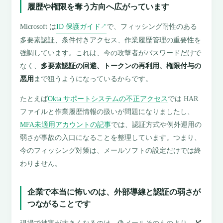
履歴や権限を奪う方向へ広がっています
Microsoft は
ID 保護ガイド
で、フィッシング耐性のある
↗
多要素認証、条件付きアクセス、作業履歴管理の重要性を
強調しています。これは、今の攻撃者がパスワードだけで
なく、
多要素認証の回避、トークンの再利用、権限付与の
悪用
まで狙うようになっているからです。
たとえば
Okta サポートシステムの不正アクセス
では HAR
ファイルと作業履歴情報の扱いが問題になりましたし、
MFA未適用アカウントの記事
では、認証方式や例外運用の
弱さが事故の入口になることを整理しています。つまり、
今のフィッシング対策は、メールソフトの設定だけでは終
わりません。
企業で本当に怖いのは、外部導線と認証の弱さが
つながることです