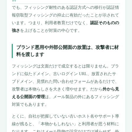
でも、フィッシング耐性のある認証方式への移行が認証情
報窃取型フィッシングの抑止に有効だったことが示されて
います。つまり、利用者教育だけでなく、
認証そのものの
強さ
を上げることが対策の中心です。
ブランド悪用や外部公開面の放置は、攻撃者に材
料を渡します
フィッシングは文面だけで成立するとは限りません。ブラ
ンドに似たドメイン、古いログイン URL、放置されたサ
ブドメイン、見慣れた問い合わせフォームがあるだけで、
攻撃者は本物らしさを大きく増やせます。だから
外から見
える公開面の管理
は、メール製品の外にあるフィッシング
対策でもあります。
とくに、自社が把握していない古いホスト名やサポート導
線が残ると、「本物かもしれない」と利用者が思う材料に
なります。これはメール防御の設定だけでは減らせず、外