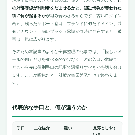
現場で被害が大きくなるのは、偽メールそのものより、
ど
の外部導線が利用者をだませるか
と、
認証情報が奪われた
後に何が起きるか
が組み合わさるからです。古いログイン
画面、残ったサポート窓口、ブランドに似たドメイン、共
有アカウント、弱いプッシュ承認が同時に存在すると、被
害は一気に広がります。
そのため本記事のような全体整理の記事では、「怪しいメ
ールの例」だけを並べるのではなく、どの入口が危険で、
どこから先は個別手口の記事で深掘りすべきかを切り分け
ます。ここが曖昧だと、対策が毎回啓発だけで終わりま
す。
代表的な手口と、何が違うのか
手口
主な媒介
狙い
見落としやす
い点