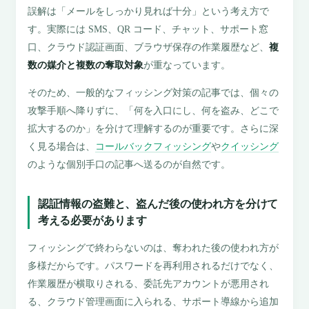
誤解は「メールをしっかり見れば十分」という考え方で
す。実際には SMS、QR コード、チャット、サポート窓
口、クラウド認証画面、ブラウザ保存の作業履歴など、
複
数の媒介と複数の奪取対象
が重なっています。
そのため、一般的なフィッシング対策の記事では、個々の
攻撃手順へ降りずに、「何を入口にし、何を盗み、どこで
拡大するのか」を分けて理解するのが重要です。さらに深
く見る場合は、
コールバックフィッシング
や
クイッシング
のような個別手口の記事へ送るのが自然です。
認証情報の盗難と、盗んだ後の使われ方を分けて
考える必要があります
フィッシングで終わらないのは、奪われた後の使われ方が
多様だからです。パスワードを再利用されるだけでなく、
作業履歴が横取りされる、委託先アカウントが悪用され
る、クラウド管理画面に入られる、サポート導線から追加