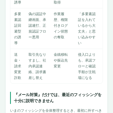
誘導
取得
多要
偽の認証中
作業履
「多要素認
素認
継画面、承
歴、権限
証を入れて
証回
認連打、正
付きログ
いるから大
避型
規認証フロ
イン状態
丈夫」と思
の誘
ー悪用
の奪取
い込みやす
導
い
送
取引先なり
金銭移転
侵入口より
金・
すまし、社
や振込先
も、承認フ
請求
内承認連
変更
ローと確認
変更
絡、請求書
手順が主戦
詐欺
差し替え
場になる
『メール対策』だけでは、最近のフィッシングを
十分に説明できません
いまのフィッシングを全体整理するとき、最初に外すべき