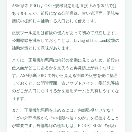
ASM診断 PRO は OS 正規機能悪用を直接止める製品では
ありませんが、前段になる公開導線、古い管理面、委託先
接続の棚卸しを補助する入口として使えます。
正規ツール悪用は前段の侵入があって初めて成立します。
公開導線を減らしておくことは、Living off the Land攻撃の
補助対策として意味があります。
とくに、正規機能悪用は内部の挙動に見えるため、前段の
侵入面がどこにあるかを見失うと再発防止が弱くなりま
す。ASM診断 PRO で外から見える実際の状態を先に整理
しておくと、公開管理面、古いサブドメイン、委託先導線
のどこが入口になりうるかを運用チームと共有しやすくな
ります。
また、正規機能悪用を止めるには、内部監視だけでなく
「どの外部導線からその権限へ届くのか」を把握すること
が重要です。外部導線の棚卸しは、EDR や SIEM の代わ