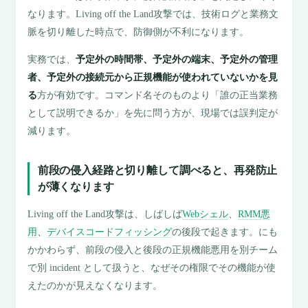
なります。Living off the Land攻撃では、技術ログと業務文
脈を切り離した時点で、防御側が不利になります。
実務では、
予定外の時間帯、予定外の端末、予定外の管理
者、予定外の接続元から正規機能が使われていないかを見
る
方が有効です。コマンド名そのものより「誰の正当業務
として説明できるか」を先に問う方が、現場では誤判定が
減ります。
前段の侵入経路と切り離して調べると、再発防止
が薄くなります
Living off the Land攻撃は、しばしば
Webシェル
、
RMM悪
用
、
デバイスコードフィッシング
の後段で起きます。にも
かかわらず、前段の侵入と後段の正規機能悪用を別チーム
で別 incident として扱うと、なぜその権限でその機能が使
えたのかが見えなくなります。