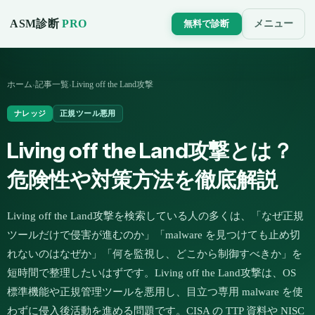
ASM診断
PRO
メニュー
無料で診断
ホーム
記事一覧
Living off the Land攻撃
›
›
ナレッジ
正規ツール悪用
Living off the Land攻撃とは？
危険性や対策方法を徹底解説
Living off the Land攻撃を検索している人の多くは、「なぜ正規
ツールだけで侵害が進むのか」「malware を見つけても止め切
れないのはなぜか」「何を監視し、どこから制御すべきか」を
短時間で整理したいはずです。Living off the Land攻撃は、OS
標準機能や正規管理ツールを悪用し、目立つ専用 malware を使
わずに侵入後活動を進める問題です。CISA の TTP 資料や NISC