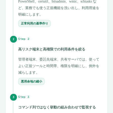
PowerShell、certutil、bitsadmin、wmic、schtasks な
ど、業務でも使う正規機能を洗い出し、利用用途を
明確にします。
正常利用の基準作り
Step 2
2
高リスク端末と高権限での利用条件を絞る
管理者端末、委託先端末、共有サーバでは、使って
よい正規ツールと時間帯、権限を明確にし、例外を
減らします。
悪用余地の縮小
Step 3
3
コマンド列ではなく挙動の組み合わせで監視する