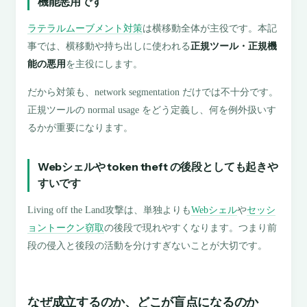
機能悪用です
ラテラルムーブメント対策
は横移動全体が主役です。本記
事では、横移動や持ち出しに使われる
正規ツール・正規機
能の悪用
を主役にします。
だから対策も、network segmentation だけでは不十分です。
正規ツールの normal usage をどう定義し、何を例外扱いす
るかが重要になります。
Webシェルや token theft の後段としても起きや
すいです
Living off the Land攻撃は、単独よりも
Webシェル
や
セッシ
ョントークン窃取
の後段で現れやすくなります。つまり前
段の侵入と後段の活動を分けすぎないことが大切です。
なぜ成立するのか、どこが盲点になるのか