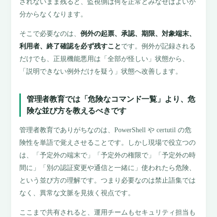
されないまま残ると、監視側は何を正常とみなせばよいか
分からなくなります。
そこで必要なのは、
例外の起票、承認、期限、対象端末、
利用者、終了確認を必ず残すこと
です。例外が記録される
だけでも、正規機能悪用は「全部が怪しい」状態から、
「説明できない例外だけを疑う」状態へ改善します。
管理者教育では「危険なコマンド一覧」より、危
険な並び方を教えるべきです
管理者教育でありがちなのは、PowerShell や certutil の危
険性を単語で覚えさせることです。しかし現場で役立つの
は、「予定外の端末で」「予定外の権限で」「予定外の時
間に」「別の認証変更や通信と一緒に」使われたら危険、
という並び方の理解です。つまり必要なのは禁止語集では
なく、異常な文脈を見抜く視点です。
ここまで共有されると、運用チームもセキュリティ担当も