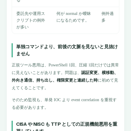
る
委託先や運用ス
何が normal か曖昧
例外過
クリプトの例外
になるためです。
多
が多い
単独コマンドより、前後の文脈を見ないと見抜け
ません
正規ツール悪用は、PowerShell 1回、圧縮 1回だけでは異常
に見えないことがあります。問題は、
認証変更、横移動、
外向き通信、持ち出し、権限変更と連続した時
に初めて見
えてくることです。
そのため監視も、単発 IOC より event correlation を重視す
る必要があります。
CISA や NISC も TTP としての正規機能悪用を重