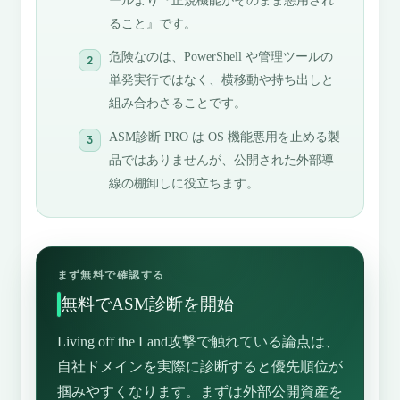
ールより『正規機能がそのまま悪用され
ること』です。
危険なのは、PowerShell や管理ツールの
単発実行ではなく、横移動や持ち出しと
組み合わさることです。
ASM診断 PRO は OS 機能悪用を止める製
品ではありませんが、公開された外部導
線の棚卸しに役立ちます。
まず無料で確認する
無料でASM診断を開始
Living off the Land攻撃で触れている論点は、
自社ドメインを実際に診断すると優先順位が
掴みやすくなります。まずは外部公開資産を