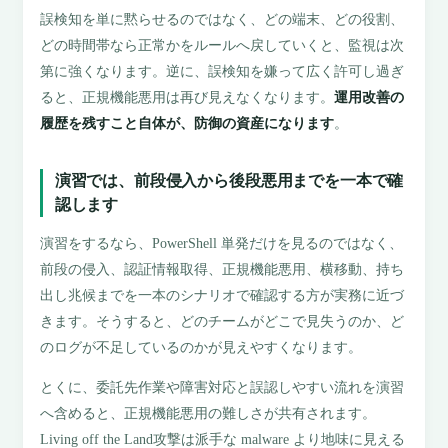
誤検知を単に黙らせるのではなく、どの端末、どの役割、
どの時間帯なら正常かをルールへ戻していくと、監視は次
第に強くなります。逆に、誤検知を嫌って広く許可し過ぎ
ると、正規機能悪用は再び見えなくなります。
運用改善の
履歴を残すこと自体が、防御の資産になります
。
演習では、前段侵入から後段悪用までを一本で確
認します
演習をするなら、PowerShell 単発だけを見るのではなく、
前段の侵入、認証情報取得、正規機能悪用、横移動、持ち
出し兆候までを一本のシナリオで確認する方が実務に近づ
きます。そうすると、どのチームがどこで見失うのか、ど
のログが不足しているのかが見えやすくなります。
とくに、委託先作業や障害対応と誤認しやすい流れを演習
へ含めると、正規機能悪用の難しさが共有されます。
Living off the Land攻撃は派手な malware より地味に見える