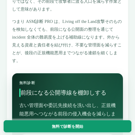
りではなく、その前段で攻撃者に渡る入口を減らす作業と
して意味があります。
つまり ASM診断 PRO は、Living off the Land攻撃そのもの
を検知しなくても、前段になる公開面の整理を通じて
incident 全体の難易度を上げる補助線になります。外から
見える資産と責任者を結び付け、不要な管理面を減らすこ
とが、後段の正規機能悪用までつながる連鎖を細くしま
す。
無料診断
前段になる公開導線を棚卸しする
古い管理面や委託先接続を洗い出し、正規機
能悪用へつながる前段の侵入機会を減らしま
しょう。
無料で診断を開始