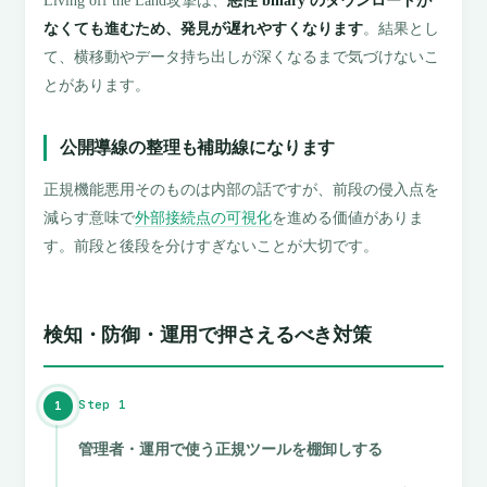
Living off the Land攻撃は、
悪性 binary のダウンロードが
なくても進むため、発見が遅れやすくなります
。結果とし
て、横移動やデータ持ち出しが深くなるまで気づけないこ
とがあります。
公開導線の整理も補助線になります
正規機能悪用そのものは内部の話ですが、前段の侵入点を
減らす意味で
外部接続点の可視化
を進める価値がありま
す。前段と後段を分けすぎないことが大切です。
検知・防御・運用で押さえるべき対策
Step 1
1
管理者・運用で使う正規ツールを棚卸しする