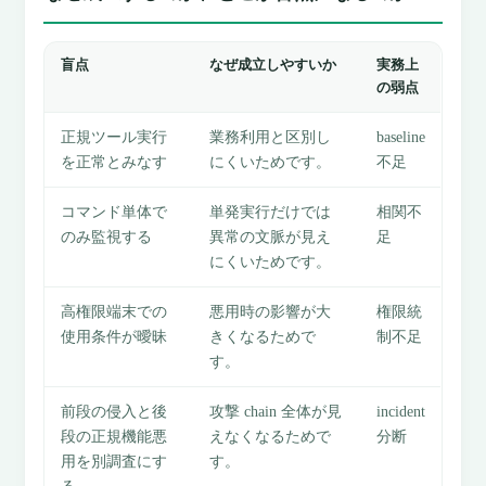
盲点
なぜ成立しやすいか
実務上
の弱点
正規ツール実行
業務利用と区別し
baseline
を正常とみなす
にくいためです。
不足
コマンド単体で
単発実行だけでは
相関不
のみ監視する
異常の文脈が見え
足
にくいためです。
高権限端末での
悪用時の影響が大
権限統
使用条件が曖昧
きくなるためで
制不足
す。
前段の侵入と後
攻撃 chain 全体が見
incident
段の正規機能悪
えなくなるためで
分断
用を別調査にす
す。