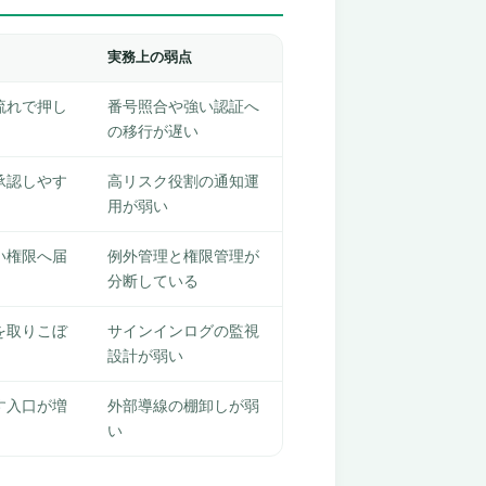
実務上の弱点
流れで押し
番号照合や強い認証へ
の移行が遅い
承認しやす
高リスク役割の通知運
用が弱い
い権限へ届
例外管理と権限管理が
分断している
を取りこぼ
サインインログの監視
設計が弱い
す入口が増
外部導線の棚卸しが弱
い