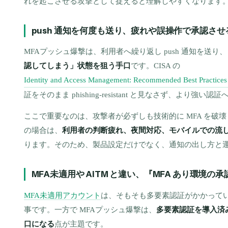
れを起こさせる攻撃として捉えると理解しやすくなります
push 通知を何度も送り、疲れや誤操作で承認さ
MFAプッシュ爆撃は、利用者へ繰り返し push 通知を送り、
認してしまう」状態を狙う手口
です。CISA の
Identity and Access Management: Recommended Best Practices 
証をそのまま phishing-resistant と見なさず、より
ここで重要なのは、攻撃者が必ずしも技術的に MFA を破
の場合は、
利用者の判断疲れ、夜間対応、モバイルでの流
ります。そのため、製品設定だけでなく、通知の出し方と
MFA未適用や AiTM と違い、『MFA あり環境
MFA未適用アカウント
は、そもそも多要素認証がかかって
事です。一方で MFAプッシュ爆撃は、
多要素認証を導入済み
口になる
点が主題です。