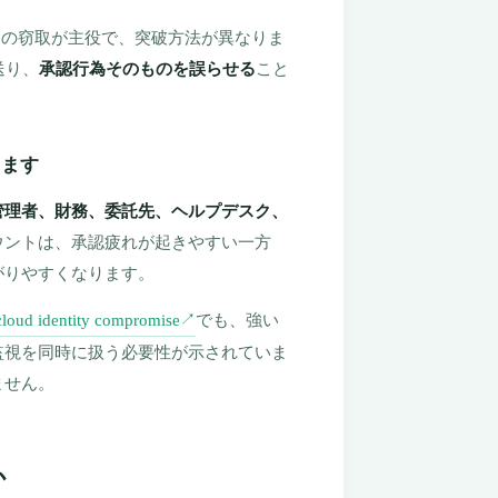
ie の窃取が主役で、突破方法が異なりま
送り、
承認行為そのものを誤らせる
こと
ります
管理者、財務、委託先、ヘルプデスク、
ウントは、承認疲れが起きやすい一方
がりやすくなります。
 cloud identity compromise
でも、強い
↗
監視を同時に扱う必要性が示されていま
ません。
か