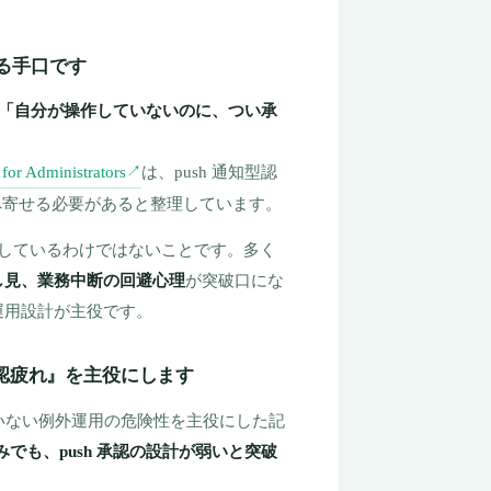
。
せる手口です
「自分が操作していないのに、つい承
for Administrators
は、push 通知型認
↗
強い認証へ寄せる必要があると整理しています。
壊しているわけではないことです。多く
し見、業務中断の回避心理
が突破口にな
運用設計が主役です。
の承認疲れ』を主役にします
いない例外運用の危険性を主役にした記
でも、push 承認の設計が弱いと突破