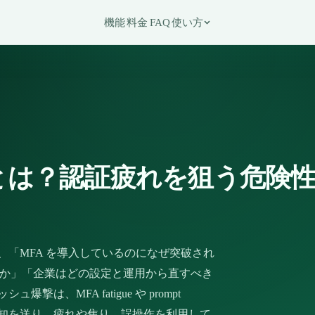
機能
料金
FAQ
使い方
とは？認証疲れを狙う危険
、「MFA を導入しているのになぜ突破され
違うのか」「企業はどの設定と運用から直すべき
は、MFA fatigue や prompt
sh 通知を送り、疲れや焦り、誤操作を利用して