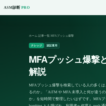
ASM診断
PRO
ホーム
記事一覧
MFAプッシュ爆撃
›
›
ナレッジ
認証運用
MFAプッシュ爆撃
解説
MFAプッシュ爆撃を検索している人の多くは
るのか」「AiTM や MFA 未導入と何が
か」を短時間で整理したいはずです。MFAプッシュ爆撃
bombing とも呼ばれ、利用者へ何度も pu