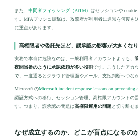
また、
中間者フィッシング（AiTM）
はセッションや cook
す。MFAプッシュ爆撃は、攻撃者が利用者に通知を何度も
に重点があります。
高権限者や委託先ほど、誤承認の影響が大きくな
実務で本当に危険なのは、一般利用者アカウントよりも、
夜間当番のように承認依頼が多い役割
です。こうしたアカ
で、一度通るとクラウド管理面やメール、支払判断へつな
Microsoft の
Microsoft incident response lessons on preventing
認証方式への移行、セッション管理、高権限アカウントの
す。つまり、誤承認の問題は
高権限運用の問題
と切り離せ
なぜ成立するのか、どこが盲点になるの