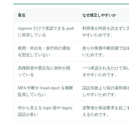
盲点
なぜ成立しやすいか
Approve だけで承認できる push
利用者が内容を読まずに
に依存している
やすいためです。
夜間・外出先・多忙時の通知
焦りや業務中断回避で誤
を想定していない
いためです。
高権限者や委託先に例外が残
一つ承認されるだけで深
っている
きやすいためです。
MFA 中断や fraud report を横断
認証失敗より前の違和感
監視していない
しやすいためです。
外から見える login 面や legacy
攻撃者が承認要求を起こ
認証が多い
えるためです。