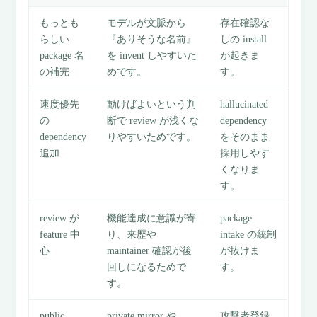
もっとも
モデルが文脈から
存在確認な
らしい
『ありそうな名前』
しの install
package 名
を invent しやすいた
が起きま
の補完
めです。
す。
速度優先
動けばよいという判
hallucinated
の
断で review が浅くな
dependency
dependency
りやすいためです。
をそのまま
追加
採用しやす
くなりま
す。
review が
機能達成に意識が寄
package
feature 中
り、来歴や
intake の統制
心
maintainer 確認が後
が抜けま
回しになるためで
す。
す。
public
private mirror や
攻撃者登録