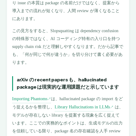
り issue の本質は package の名前だけではなく、提案から
導入までの流れが短くなり、人間 review が薄くなること
にあります。
この見方をすると、Slopsquatting は dependency confusion
の特殊形ではなく、AI コーディング特有の入り口を持つ
supply chain risk だと理解しやすくなります。だから記事で
も、「何が同じで何が違うか」を切り分けて書く必要があ
ります。
arXiv の recent papers も、hallucinated
package は現実的な運用課題だと示しています
Importing Phantoms
は、hallucinated package の import をど
↗
う捉えるかを整理し、
Library Hallucinations in LLMs
は、
↗
モデルが存在しない library を提案する現象を広く捉えて
います。ここでの実務的なポイントは、生成モデルの出力
を信頼している限り、package 名の存在確認を人手 review