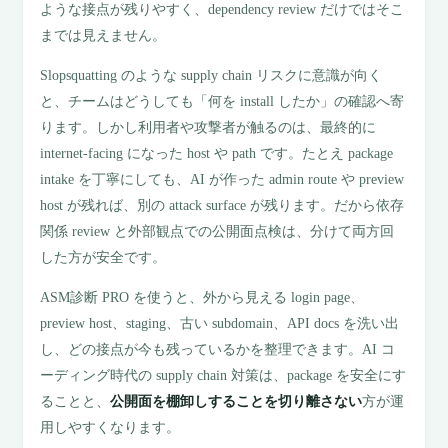
ような接点が残りやすく、dependency review だけではそこ
までは見えません。
Slopsquatting のような supply chain リスクに意識が向く
と、チームはどうしても「何を install したか」の確認へ寄
ります。しかし利用者や攻撃者が触るのは、最終的に
internet-facing になった host や path です。たとえ package
intake を丁寧にしても、AI が作った admin route や preview
host が残れば、別の attack surface が残ります。だから依存
関係 review と外部観点での公開面点検は、分けて両方回
した方が安全です。
ASM診断 PRO を使うと、外から見える login page、
preview host、staging、古い subdomain、API docs を洗い出
し、どの接点が今も残っているかを整理できます。AI コ
ーディング時代の supply chain 対策は、package を安全にす
ることと、
公開面を棚卸しすることを切り離さない
方が運
用しやすくなります。