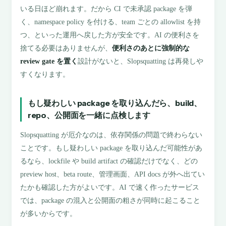
いる日ほど崩れます。だから CI で未承認 package を弾
く、namespace policy を付ける、team ごとの allowlist を持
つ、といった運用へ戻した方が安全です。AI の便利さを
捨てる必要はありませんが、
便利さのあとに強制的な
review gate を置く
設計がないと、Slopsquatting は再発しや
すくなります。
もし疑わしい package を取り込んだら、build、
repo、公開面を一緒に点検します
Slopsquatting が厄介なのは、依存関係の問題で終わらない
ことです。もし疑わしい package を取り込んだ可能性があ
るなら、lockfile や build artifact の確認だけでなく、どの
preview host、beta route、管理画面、API docs が外へ出てい
たかも確認した方がよいです。AI で速く作ったサービス
では、package の混入と公開面の粗さが同時に起こること
が多いからです。