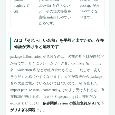
registry 直
allowlist を通さない
package が入
結
と、その場の提案を
りやすくな
直接 install しやすい
ります。
ためです。
AI は『それらしい名前』を平然と出すため、存在
確認が抜けると危険です
package hallucination が危険なのは、名前の見た目が自然だ
からです。とくにフレームワーク名、company 名、utility
名、validation 名などが組み合わさると、「たしかにあり
そうだ」と感じやすくなります。人間が普段から package
名を大量に覚えているわけではないので、AI が出した
import path や install command をそのまま受け入れると、存
在確認が抜けます。つまり Slopsquatting は、技術的な
exploit というより、
依存関係 review の認知負荷が AI で下
がりすぎる問題
です。