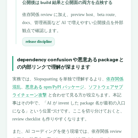
公開後は build 結果と公開面の両方を点検する
依存関係 review に加え、preview host、beta route、
docs、管理画面など AI で増えやすい公開接点を外部
観点で確認します。
release discipline
dependency confusion や悪意ある package と
の内部リンクで理解が深まります
実務では、Slopsquatting を単独で理解するより、
依存関係
混乱
、
悪意ある npm/PyPI パッケージ
、
ソフトウェアサプ
ライチェーン攻撃
と合わせて見る方が役立ちます。本記
事はその中で、「AI が invent した package 名が最初の入口
になる」という位置づけです。ここを切り分けておくと、
review checklist も作りやすくなります。
また、AI コーディングを使う現場では、依存関係 review