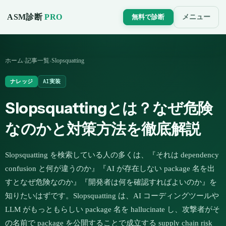
ASM診断
PRO
メニュー
無料で診断
ホーム
記事一覧
Slopsquatting
›
›
ナレッジ
AI実装
Slopsquattingとは？なぜ危険
なのかと対策方法を徹底解説
Slopsquatting を検索している人の多くは、『それは dependency
confusion と何が違うのか』『AI が存在しない package 名を出
すとなぜ危険なのか』『開発者は何を確認すればよいのか』を
知りたいはずです。Slopsquatting は、AI コーディングツールや
LLM がもっともらしい package 名を hallucinate し、攻撃者がそ
の名前で package を公開することで成立する supply chain risk