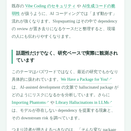
既存の
Vibe Coding のセキュリティ
や
AI生成コードの脆
弱性
が扱うように、AI コーディングでは「まず動かす」
流れが強くなります。Slopsquatting はその中で dependency
の review が置き去りになるケースだと整理すると、現場
の人にも伝わりやすくなります。
話題性だけでなく、研究ベースで実際に観測され
ています
このテーマはバズワードではなく、最近の研究でもかなり
具体的に扱われています。
We Have a Package for You!
↗
は、AI-assisted development の文脈で hallucinated package が
どのようにリスクになるかを分析しています。さらに
Importing Phantoms
や
Library Hallucinations in LLMs
↗
↗
は、モデルが存在しない dependency を提案する現象と、
その downstream risk を調べています。
つまり読者が押さえるべきなのは、「そんな変な package