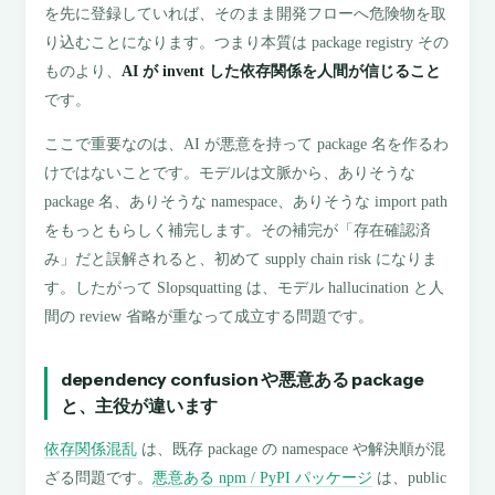
を先に登録していれば、そのまま開発フローへ危険物を取
り込むことになります。つまり本質は package registry その
ものより、
AI が invent した依存関係を人間が信じること
です。
ここで重要なのは、AI が悪意を持って package 名を作るわ
けではないことです。モデルは文脈から、ありそうな
package 名、ありそうな namespace、ありそうな import path
をもっともらしく補完します。その補完が「存在確認済
み」だと誤解されると、初めて supply chain risk になりま
す。したがって Slopsquatting は、モデル hallucination と人
間の review 省略が重なって成立する問題です。
dependency confusion や悪意ある package
と、主役が違います
依存関係混乱
は、既存 package の namespace や解決順が混
ざる問題です。
悪意ある npm / PyPI パッケージ
は、public