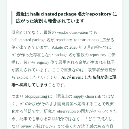
最近は hallucinated package 名が repository に
広がった実例も報告されています
研究だけでなく、最近の vendor observation でも、
hallucinated package 名が repository や instructions に広がる
例が出てきています。Aikido の 2026 年 3 月の報告では、
AI が作った存在しない package 名が複数の repository に伝
播し、後から registry 側で悪用される余地が生まれる様子
が説明されています。ここで重要なのは、攻撃者が最初か
ら exploit したというより、
AI が invent した名前が先に現
場へ流通してしまう
ことです。
つまり Slopsquatting は、理論上の supply chain risk ではな
く、AI の出力がそのまま開発資産へ定着することで現実
化する問題です。研究と observation の両方がそろってきた
今、記事でも単なる新語紹介ではなく、「どこで混入し、
なぜ review が抜けるか」まで書く方が読了感のある内容