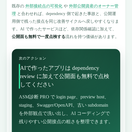
既存の
外部接続点の可視化
や
外部公開資産のオーナー管
理
と合わせれば、dependency 側で起きた事故と、公開運
用側で残った接点を同じ改善サイクルへ戻しやすくなりま
す。AI で作ったサービスほど、依存関係確認に加えて、
公開面も無料で一度点検する
流れを持つ価値があります。
次のアクション
AIで作ったアプリは dependency
review に加えて公開面も無料で点検
してください
ASM診断 PRO で login page、preview host、
staging、Swagger/OpenAPI、古い subdomain
を外部観点で洗い出し、AI コーディングで
残りやすい公開接点の粗さを整理できます。