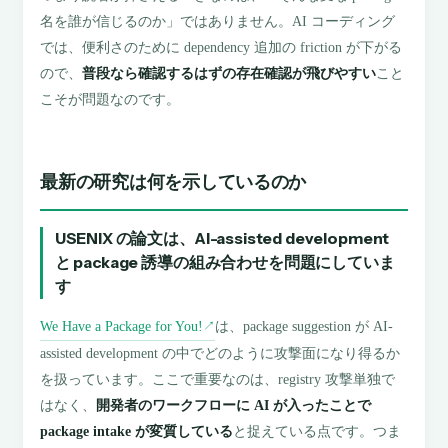
名を誰が信じるのか」ではありません。AI コーディング
では、便利さのために dependency 追加の friction が下がる
ので、
普段なら確認するはずの存在確認が飛びやすい
こと
こそが問題なのです。
最新の研究は何を示しているのか
USENIX の論文は、AI-assisted development
と package 誘導の組み合わせを問題にしていま
す
We Have a Package for You!
は、package suggestion が AI-
↗
assisted development の中でどのように攻撃面になり得るか
を扱っています。ここで重要なのは、registry 攻撃単独で
はなく、
開発者のワークフローに AI が入ったことで
package intake が変質している
と捉えている点です。つま