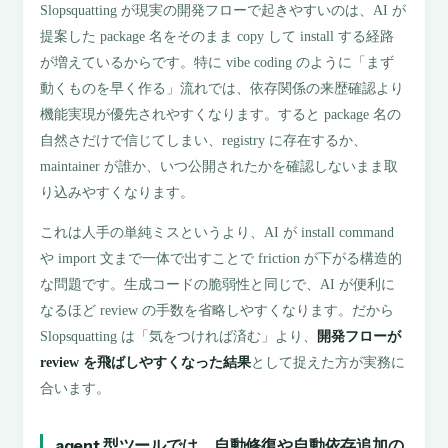
Slopsquatting が現実の開発フローで起きやすいのは、AI が
提案した package 名をそのまま copy して install する経路
が増えているからです。特に vibe coding のように「まず
動くものを早く作る」流れでは、依存関係の来歴確認より
機能実現が優先されやすくなります。すると package 名の
自然さだけで信じてしまい、registry に存在するか、
maintainer が誰か、いつ公開されたかを確認しないまま取
り込みやすくなります。
これは人手の単純ミスというより、AI が install command
や import 文まで一体で出すことで friction が下がる構造的
な問題です。生成コードの脆弱性と同じで、AI が便利に
なるほど review の手数を省略しやすくなります。だから
Slopsquatting は「気をつければ済む」より、
開発フローが
review を飛ばしやすくなった結果
として捉えた方が実務に
合います。
agent 型ツールでは、自動修復や自動依存追加の