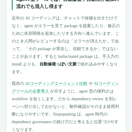
流れでも混入し得ます
近年の AI コーディングは、チャットで候補を出すだけで
なく、agent がエラーを見て package を提案したり、修正の
ために依存関係を追加したりする方向へ進んでいます。こ
のとき人間がレビューするのは「エラーが消えたか」であ
って、「その package が実在し、信頼できるか」ではない
ことがあります。すると hallucinated package は、手入力の
install よりも、
自動修復っぽい文脈
で紛れ込みやすくなり
ます。
既存の
AIコーディングエージェント比較
や
AIコーディン
グツールの企業導入
が示すように、agent 型の便利さは
workflow を短くします。だから dependency review を別レ
ーンへ切り出しておかないと、動作確認がそのまま採用判
断になりやすいです。Slopsquatting は、agent 時代の
dependency governance の抜け穴だと考えると位置づけやす
くなります。