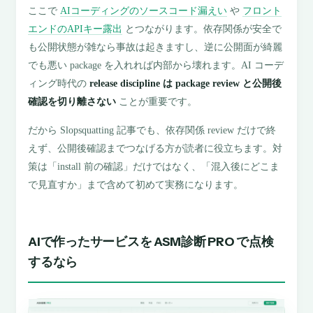
ここで
AIコーディングのソースコード漏えい
や
フロント
エンドのAPIキー露出
とつながります。依存関係が安全で
も公開状態が雑なら事故は起きますし、逆に公開面が綺麗
でも悪い package を入れれば内部から壊れます。AI コーデ
ィング時代の
release discipline は package review と公開後
確認を切り離さない
ことが重要です。
だから Slopsquatting 記事でも、依存関係 review だけで終
えず、公開後確認までつなげる方が読者に役立ちます。対
策は「install 前の確認」だけではなく、「混入後にどこま
で見直すか」まで含めて初めて実務になります。
AIで作ったサービスを ASM診断 PRO で点検
するなら